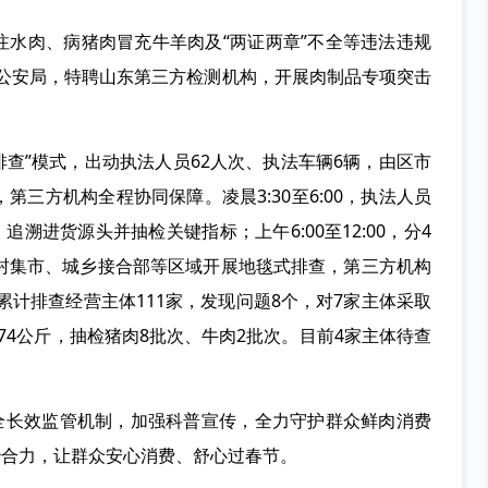
注水肉、病猪肉冒充牛羊肉及“两证两章”不全等违法违规
合区公安局，特聘山东第三方检测机构，开展肉制品专项突击
排查”模式，出动执法人员62人次、执法车辆6辆，由区市
三方机构全程协同保障。凌晨3:30至6:00，执法人员
溯进货源头并抽检关键指标；上午6:00至12:00，分4
农村集市、城乡接合部等区域开展地毯式排查，第三方机构
累计排查经营主体111家，发现问题8个，对7家主体采取
.74公斤，抽检猪肉8批次、牛肉2批次。目前4家主体待查
健全长效监管机制，加强科普宣传，全力守护群众鲜肉消费
共治合力，让群众安心消费、舒心过春节。