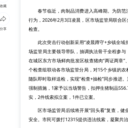
收藏
春节临近，肉制品消费进入高峰期。为防范
行为，2026年2月3日凌晨，区市场监管局联
检查。
分享
此次突击行动创新采用“凌晨蹲守+乡镇全域
场监管局主要领导带队，抽调执法骨干全程参与，第
在城区东方市场鲜肉批发区核查猪肉“两证两章”、追
个检查组联动各市场监管分局，对15个乡镇的
随队即时取样送检，实现“检查+抽检”同步推进。
强制措施，1家予以当场警告，扣押生猪制品556
实，2件线索拟立案，1件已立案。
区市场监管局后续将开展“回头看”复查，
安全。市民可拨打12315提供违法线索，凝聚