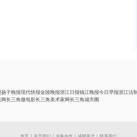
报
扬子晚报
现代快报
金陵晚报
浙江日报
钱江晚报
今日早报
浙江法
息网
长三角微电影
长三角美术家网
长三角城市圈
首页
|
关于我们
|
业务合作
|
诚聘英才
|
联系我们