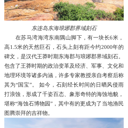
东连岛东海琅琊郡界域刻石
在苏马湾海湾东南隅山脚下，有一块长6米，
高1.5米的天然巨石，石头上刻有距今约2000年的
碑文，是汉代王莽时期东海郡与琅琊郡界域刻石。
包含了王莽时期的政治变革及经济、军事、文化和
地理环境等诸多内涵，许多专家教授亲自考察后称
其为“国宝”。 如今，石刻经长时间的日晒风侵雨
打浪蚀，形成了千姿百态、象形奇特的海蚀地貌，
堪称“海蚀石博物园”，其中有的更成为了当地渔民
图腾崇拜的吉祥物。