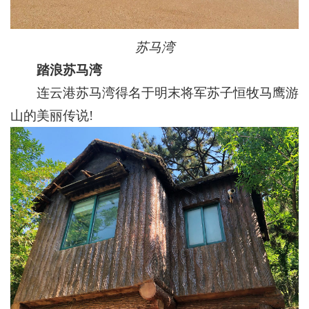
苏马湾
踏浪苏马湾
连云港苏马湾得名于明末将军苏子恒牧马鹰游
山的美丽传说!