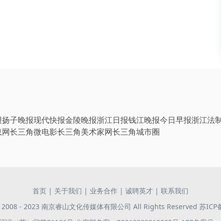
报
扬子晚报
现代快报
金陵晚报
浙江日报
钱江晚报
今日早报
浙江法
息网
长三角微电影
长三角美术家网
长三角城市圈
首页
|
关于我们
|
业务合作
|
诚聘英才
|
联系我们
 © 2008 - 2023 南京睿山文化传媒体有限公司 All Rights Reserved
苏ICP