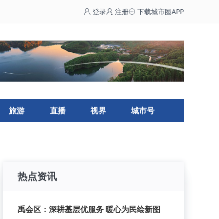
登录
注册
下载城市圈APP
旅游
直播
视界
城市号
热点资讯
禹会区：深耕基层优服务 暖心为民绘新图