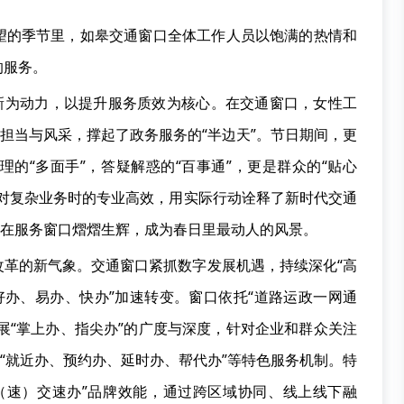
望的季节里，如皋交通窗口全体工作人员以饱满的热情和
的服务。
创新为动力，以提升服务质效为核心。在交通窗口，女性工
的担当与风采，撑起了政务服务的“半边天”。节日期间，更
的“多面手”，答疑解惑的“百事通”，更是群众的“贴心
应对复杂业务时的专业高效，用实际行动诠释了新时代交通
”在服务窗口熠熠生辉，成为春日里最动人的风景。
改革的新气象。交通窗口紧抓数字发展机遇，持续深化“高
“好办、易办、快办”加速转变。窗口依托“道路运政一网通
拓展“掌上办、指尖办”的广度与深度，针对企业和群众关注
善“就近办、预约办、延时办、帮代办”等特色服务机制。特
（速）交速办”品牌效能，通过跨区域协同、线上线下融