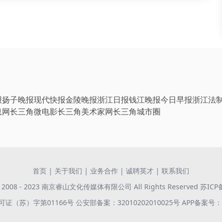
报
扬子晚报
现代快报
金陵晚报
浙江日报
钱江晚报
今日早报
浙江法
息网
长三角微电影
长三角美术家网
长三角城市圈
首页
|
关于我们
|
业务合作
|
诚聘英才
|
联系我们
 © 2008 - 2023 南京睿山文化传媒体有限公司 All Rights Reserved
苏ICP
证（苏）字第01166号
公安部备案：32010202010025号
APP备案号：苏