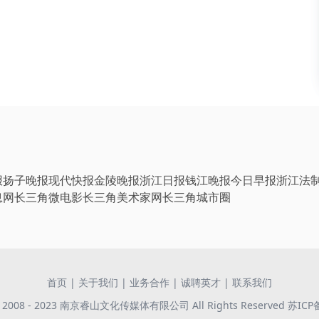
报
扬子晚报
现代快报
金陵晚报
浙江日报
钱江晚报
今日早报
浙江法
息网
长三角微电影
长三角美术家网
长三角城市圈
首页
|
关于我们
|
业务合作
|
诚聘英才
|
联系我们
 © 2008 - 2023 南京睿山文化传媒体有限公司 All Rights Reserved
苏ICP