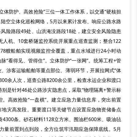
立体防护、高效抢险”三位一体工作体系，以交通“硬核担
建水陆空立体化巡检网络，5月以来累计发布、响应公路水路
路风险路段49处、山洪淹没路段18处，建立安全风险隐患
架无人机、10套桥隧监控系统开展重点巡查监测；整合122
、78艘船舶实现视频监控全覆盖，重点水域进行24小时动
脉“看得见、管得住”。立体防护“一张网”。统筹工程+管
业、涉客运输船舶等重点部位、薄弱环节，开展拉网式“体
300余人次，巡查公路8200余公里，检查水运企业和渡口
，特别是针对46处公路涉灾隐患点，采取“物理隔离+警示标
控。高效抢险“一盘棋”。建立应急力量信息库，突出前置
全市地灾高发段、重要渡口等关键节点设置应急物资储备点
4300条、砂石材料1128立方米、围油栏600米、吸油毡
抢险力量前置到点到段，全方位筑牢汛期应急保障底线。5月