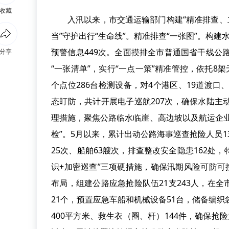
收藏
入汛以来，市交通运输部门构建“精准排查、
当”守护出行“生命线”。精准排查“一张图”。构
预警信息449次。全面摸排全市普通国省干线公
分享
“一张清单”，实行“一点一策”精准管控，依托8
个点位286台检测设备，对4个港区、19道渡口
态盯防，共计开展电子巡航207次，确保水陆主动
理措施，聚焦公路临水临崖、高边坡以及航运企
检”。5月以来，累计出动公路海事巡查抢险人员1
25次、船舶63艘次，排查整改安全隐患162处
识+加密巡查”三项硬措施，确保汛期风险可防可
布局，组建公路应急抢险队伍21支243人，在
21个，预置应急车船和机械设备51台，储备编织袋
400平方米、救生衣（圈、杆）144件，确保