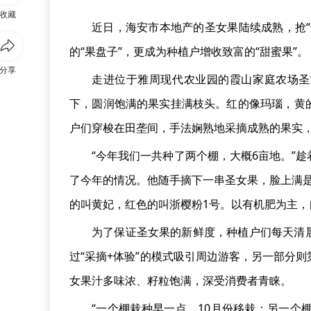
收藏
近日，海安市本地产的圣女果陆续成熟，抢
的“果盘子”，更成为种植户增收致富的“甜蜜果”。
分享
走进位于雅周现代农业园的霞山家庭农场圣
下，圆润饱满的果实挂满枝头。红的像玛瑙，黄
户们穿梭在田垄间，手法娴熟地采摘成熟的果实
“今年我们一共种了两个棚，大概6亩地。”
了今年的情况。他随手摘下一串圣女果，脸上满是
的叫黄妃，红色的叫浙樱粉1号。以有机肥为主，
为了保证圣女果的新鲜度，种植户们每天清
过“采摘+体验”的模式吸引周边游客，另一部分
女果汁多味浓、籽粒饱满，深受消费者青睐。
“一个棚栽种早一点，10月份移栽；另一个