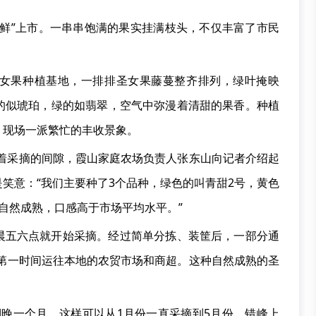
“鲜”上市。一串串饱满的果实挂满枝头，不仅丰富了市民
女果种植基地，一排排圣女果藤蔓整齐排列，绿叶掩映
的似琥珀，绿的如翡翠，空气中弥漫着清甜的果香。种植
，现场一派繁忙的丰收景象。
趁着采摘的间隙，霞山家庭农场负责人张东山向记者介绍起
笑意：“我们主要种了3个品种，绿色的叫青甜2号，黄色
自然成熟，口感高于市场平均水平。”
晨五六点就开始采摘。经过简单分拣、装筐后，一部分通
则第一时间运往本地的农贸市场和商超。这种自然成熟的圣
棚晚一个月，这样可以从1月份一直采摘到5月份，错峰上