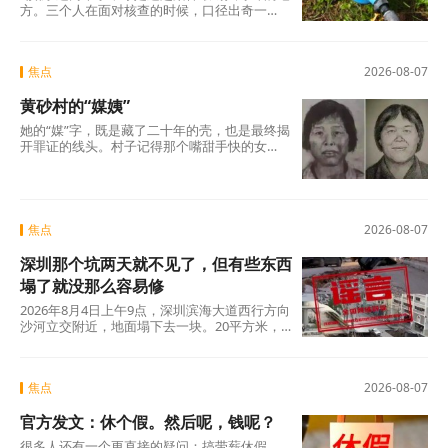
方。三个人在面对核查的时候，口径出奇一
致，仿佛只要说出这两个字，一切就顺理成章
了：不是我贪，是历来如此；不是我坏，是大
家都这么干。但仔细想想，什么是“惯例”？未经
焦点
2026-08-07
议事程序、没有政策依据，仅凭几个人私下商
议定下的“土规矩”，根本算不上合法惯例，只是
黄砂村的“媒姨”
自欺欺人的“潜规则”。三人分工明确——每人负
责两根水管，各自收费、各自截留、余款入账
她的“媒”字，既是藏了二十年的壳，也是最终揭
——分明是精心设计的利益勾兑，哪里有什
开罪证的线头。村子记得那个嘴甜手快的女
么“历来如此”的“惯例”?
人。那些孩子记得吗?有的记得，有的不记得。
但那些找了孩子二十年的父母，每一个都记得
清清楚楚——他们记得那个名字，记得那张
脸，更记得那个“媒”字底下，被偷走的一整个童
年。
焦点
2026-08-07
深圳那个坑两天就不见了，但有些东西
塌了就没那么容易修
2026年8月4日上午9点，深圳滨海大道西行方向
沙河立交附近，地面塌下去一块。20平方米，
没人伤亡，没有车辆翻覆。真正值得追问的不
是“为什么有谣言”，而是“为什么辟谣越来越像
是白费力气”。
焦点
2026-08-07
官方发文：休个假。然后呢，钱呢？
很多人还有一个更直接的疑问：搞带薪休假，