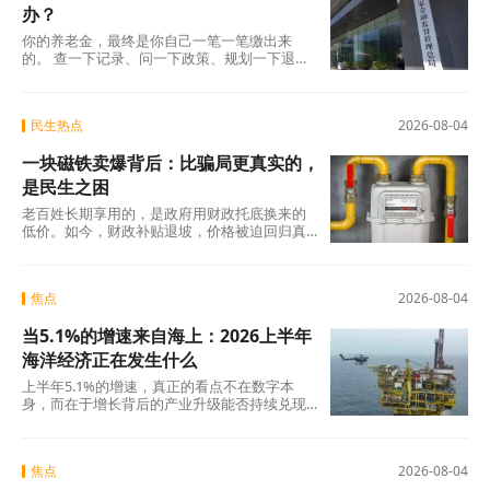
办？
你的养老金，最终是你自己一笔一笔缴出来
的。 查一下记录、问一下政策、规划一下退休
地，纸质凭证该留的留好——这些事花不了多
少时
民生热点
2026-08-04
一块磁铁卖爆背后：比骗局更真实的，
是民生之困
老百姓长期享用的，是政府用财政托底换来的
低价。如今，财政补贴退坡，价格被迫回归真
实成本。
焦点
2026-08-04
当5.1%的增速来自海上：2026上半年
海洋经济正在发生什么
上半年5.1%的增速，真正的看点不在数字本
身，而在于增长背后的产业升级能否持续兑现
——船舶和海工装备的高端化、生物医药的临
床突破
焦点
2026-08-04