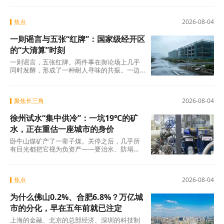
焦点
2026-08-04
一则谣言与五张“红牌”：国家级经开区
的“大清算”时刻
一则谣言，五张红牌。两件事在舆论场上几乎
同时发酵，形成了一种耐人寻味的共振。一边
是旧模式在新规则下的欲望投射与焦虑，另一
边是国
聚焦长三角
2026-08-04
徐州试水“集中供冷”：一坑19℃的矿
水，正在重估一座城市的身价
卧牛山煤矿产了一辈子煤。关停之后，几乎所
有目光都把它视为负资产——要治水、防塌
陷、年年投入生态修复。十几年过去，那坑
19℃的积
焦点
2026-08-04
为什么佛山0.2%、合肥6.8%？万亿城
市的分化，早在五年前就已注定
上海的金融、北京的总部经济、深圳的科技制