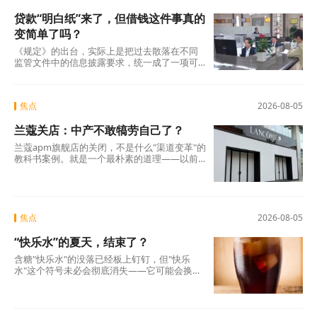
贷款“明白纸”来了，但借钱这件事真的
变简单了吗？
《规定》的出台，实际上是把过去散落在不同
监管文件中的信息披露要求，统一成了一项可
操作的硬制度。它覆盖范围极广，不仅适用于
商业银行、消费金融公司、汽车金融公司、信
托公司、小贷公司等各类放贷机构，也将营销
焦点
2026-08-05
获客、担保增信等领域的第三方合作机构统一
纳入。核心要求只有一条：所有放贷机构，必
兰蔻关店：中产不敢犒劳自己了？
须在你借钱之前，把全部费用列在一张表上，
算清年化综合成本，让你签字确认。 这张表，
兰蔻apm旗舰店的关闭，不是什么"渠道变革"的
业内称之为贷款“明白纸”。
教科书案例。就是一个最朴素的道理——以前
买得起、愿意买的那批人，现在不敢买了。
焦点
2026-08-05
“快乐水”的夏天，结束了？
含糖"快乐水"的没落已经板上钉钉，但"快乐
水"这个符号未必会彻底消失——它可能会换一
副面孔，换一种配方，换一个讲故事的方式，
重新出现