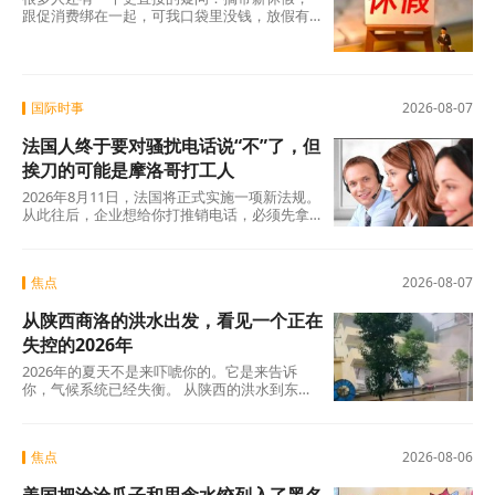
跟促消费绑在一起，可我口袋里没钱，放假有
什么用？这个直觉不是没道理。2026年上半
年，全国居民人均可支配收入实际增长4.2%，
确实在涨，但涨得不算快。一个人每月还完房
贷、交完孩子学费，剩下的钱得精打细算，你
让他休五天假出去旅游，他宁可在家躺着。
国际时事
2026-08-07
法国人终于要对骚扰电话说“不”了，但
挨刀的可能是摩洛哥打工人
2026年8月11日，法国将正式实施一项新法规。
从此往后，企业想给你打推销电话，必须先拿
到你的明确同意。这个看似简单的规则变动，
背后是法国人数十年来积攒的怨气。大约四分
之三的法国人每周至少接到一个营销电话，消
焦点
2026-08-07
费者协会UFC-Que Choisir的调查更扎心：97%
的法国人对推销电话感到“厌烦”，超过三分之一
从陕西商洛的洪水出发，看见一个正在
的人说每天都会在手机上接到此类电话。可以
说，全法国几乎找不到一个没被骚扰电话烦过
失控的2026年
的人。
2026年的夏天不是来吓唬你的。它是来告诉
你，气候系统已经失衡。 从陕西的洪水到东北
的蒸笼夜，从沙漠融冰到韩国42℃，这些不是
孤立的新闻碎片，这是一张完整的地球体检报
告单。
焦点
2026-08-06