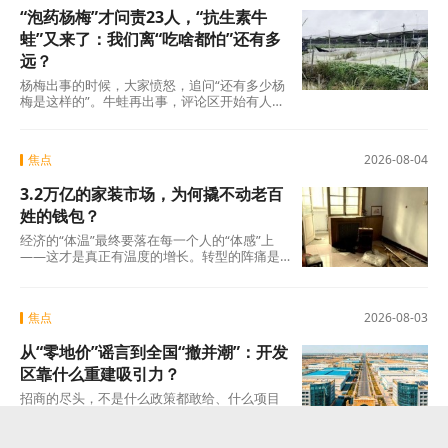
“泡药杨梅”才问责23人，“抗生素牛
蛙”又来了：我们离“吃啥都怕”还有多
远？
杨梅出事的时候，大家愤怒，追问“还有多少杨
梅是这样的”。牛蛙再出事，评论区开始有人
说：“又来了，这次是什么?”这种从愤怒到麻木
的转
焦点
2026-08-04
3.2万亿的家装市场，为何撬不动老百
姓的钱包？
经济的“体温”最终要落在每一个人的“体感”上
——这才是真正有温度的增长。转型的阵痛是
真实的，但如果因为阵痛就否定未来的可能
焦点
2026-08-03
从“零地价”谣言到全国“撤并潮”：开发
区靠什么重建吸引力？
招商的尽头，不是什么政策都敢给、什么项目
都敢接的蛮力，而是“不可替代”这四个字。当一
个开发区成为产业链上谁也绕不开的那个节点