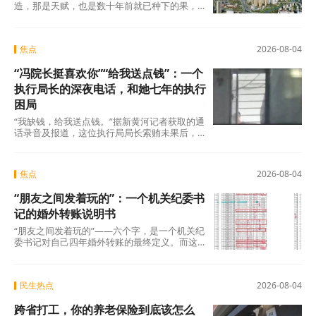
造，那是天赋，也是数十年前就已种下的果，
不在此列。真正值得审视的，是过去五年间那
些主动或
焦点
2026-08-04
“冯院长挺喜欢你”“给我送点钱”：一个
执行局长的深夜电话，和她七年的执行
困局
“我缺钱，给我送点钱。”据新黄河记者获取的通
话录音及报道，这位执行局局长索贿未果后，
转而夸武丽娜“长得漂亮”，随即说出了一句让她
焦点
2026-08-04
“朋友之间发着玩的”：一个机关纪委书
记的婚外转账说明书
“朋友之间发着玩的”——六个字，是一个机关纪
委书记对自己四年婚外转账的最终定义。而这
份“说明书”，正在被法律、纪律和公众舆论
民生热点
2026-08-04
跨省打工，你的养老保险到底该怎么