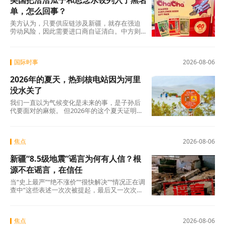
美国把洽洽瓜子和思念水饺列入了黑名
单，怎么回事？
美方认为，只要供应链涉及新疆，就存在强迫
劳动风险，因此需要进口商自证清白。中方则
认为，强迫劳动的指控毫无事实依据，UFLPA
本质上是单边制裁和经济胁迫工具。
国际时事
2026-08-06
2026年的夏天，热到核电站因为河里
没水关了
我们一直以为气候变化是未来的事，是子孙后
代要面对的麻烦。 但2026年的这个夏天证明：
未来已经来了。在意大利，一个木匠死在屋顶
上。在匈牙利，一条大河干到见底。在西班
牙，32万人跑在火前面。在韩国，一个年轻人
焦点
2026-08-06
说室外没法待了。
新疆“8.5级地震”谣言为何有人信？根
源不在谣言，在信任
当“史上最严”“绝不涨价”“很快解决”“情况正在调
查中”这些表述一次次被提起，最后又一次次悄
无声息地烂尾时，公众心里那杆秤，早就歪
了。
焦点
2026-08-06