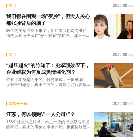
焦点
2026-08-05
我们都在围观一场“变脸”，但没人关心
那张脸背后的脑子
医生的美颜照换下来了，但如果我们对专业价
值的认知还停留在“好不好看”的层面，那下一
场“变脸闹剧”随时会在另一个科室、另一个行
焦点
2026-08-05
“越压越火”的竹知了：史翠珊效应下，
企业维权为何反成舆情催化剂？
竹知了本身是无辜的。竹筒削成，一摇就响，
没有任何恶意。真正冲突的，是数字时代两股
强大的浪潮：一边是法律赋予的名誉权、肖像
权保护，另
聚焦长三角
2026-08-04
江苏，何以领跑\"一人公司\"？
158个社区只是序章，不足一成的行业存活率提
醒我们，真正的考验才刚刚开始。但值得欣慰
的是，当许多地方还在观望时，江苏已经完成
了从“0