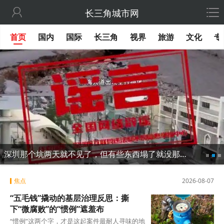

长三角城市网
首页
国内
国际
长三角
视界
旅游
文化
专
深圳那个坑两天就不见了，但有些东西塌了就没那么容易修
焦点
2026-08-07
“五毛钱”撬动的基层治理反思：撕
下“微腐败”的“惯例”遮羞布
“惯例”这两个字，才是这起案件最耐人寻味的地