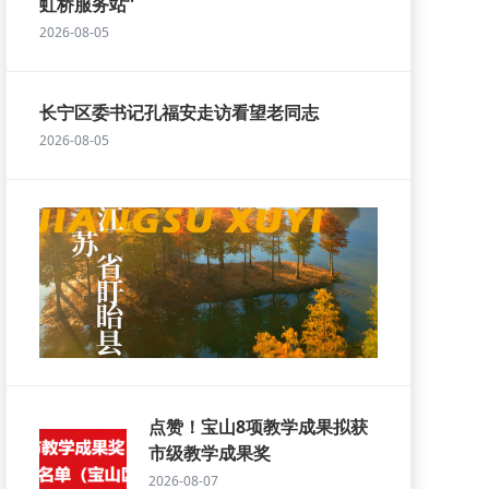
虹桥服务站”
2026-08-05
长宁区委书记孔福安走访看望老同志
2026-08-05
点赞！宝山8项教学成果拟获
市级教学成果奖
2026-08-07