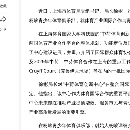
收藏
近日，上海市体育局党组书记、局长徐彬一行
杨峻青少年体育俱乐部，就体育产业国际合作与
分享
在上海体育国家大学科技园的“中荷体育创新中
两国体育产业合作平台的整体规划、功能定位及
了中心建设进展，并重点介绍了国际群众体育协会（
及2026年中荷、中芬体育合作在上海的重点工
Cruyff Court（克鲁伊夫球场）等在内的
徐彬局长对“中荷体育创新中心”在整合国际
定。他指出，该中心作为体育国际合作的重要平
中心未来能在推动产业提质增效、服务市民与青
产业高质量发展的重要引擎。
在杨峻青少年体育俱乐部，创始人杨峻详细介