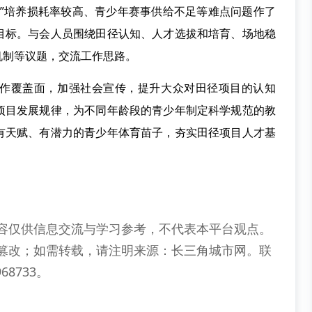
龙”培养损耗率较高、青少年赛事供给不足等难点问题作了
目标。与会人员围绕田径认知、人才选拔和培育、场地稳
机制等议题，交流工作思路。
覆盖面，加强社会宣传，提升大众对田径项目的认知
项目发展规律，为不同年龄段的青少年制定科学规范的教
有天赋、有潜力的青少年体育苗子，夯实田径项目人才基
容仅供信息交流与学习参考，不代表本平台观点。
篡改；如需转载，请注明来源：长三角城市网。联
68733。