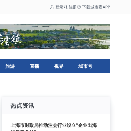
登录
注册
下载城市圈APP
旅游
直播
视界
城市号
热点资讯
上海市财政局推动注会行业设立“企业出海