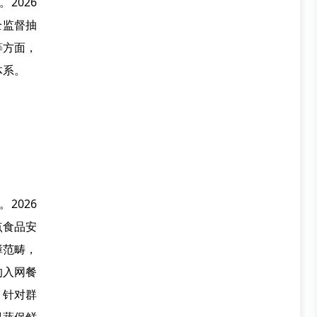
。
2026
全监督抽
等方面，
体系。
。
2026
点食品安
障范畴，
的入网餐
。针对群