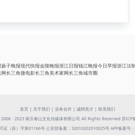
报
扬子晚报
现代快报
金陵晚报
浙江日报
钱江晚报
今日早报
浙江法
息网
长三角微电影
长三角美术家网
长三角城市圈
首页
|
关于我们
|
业务合作
|
诚聘英才
|
联系我们
 © 2008 - 2023 南京睿山文化传媒体有限公司 All Rights Reserved
苏ICP
证（苏）字第01166号
公安部备案：32010202010025号
APP备案号：苏