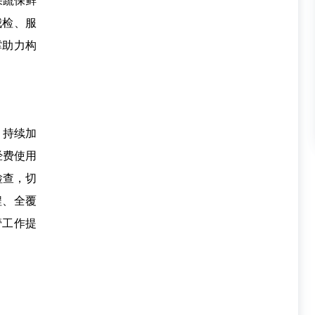
果蔬保鲜
我检、服
撑助力构
。持续加
经费使用
检查，切
程、全覆
管工作提