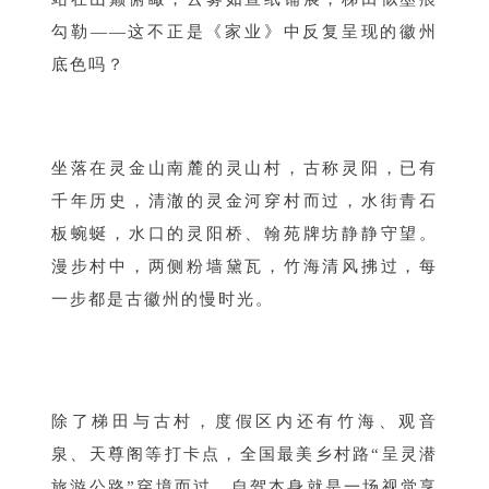
勾勒——这不正是《家业》中反复呈现的徽州
底色吗？
坐落在灵金山南麓的灵山村，古称灵阳，已有
千年历史，清澈的灵金河穿村而过，水街青石
板蜿蜒，水口的灵阳桥、翰苑牌坊静静守望。
漫步村中，两侧粉墙黛瓦，竹海清风拂过，每
一步都是古徽州的慢时光。
除了梯田与古村，度假区内还有竹海、观音
泉、天尊阁等打卡点，全国最美乡村路“呈灵潜
旅游公路”穿境而过，自驾本身就是一场视觉享