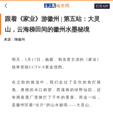

打开APP
跟着《家业》游徽州 | 第五站：大灵
山，云海梯田间的徽州水墨秘境
来源：嗨徽州
明天，5月17日，杨紫、韩东君主演的《家业》
就将登陆CCTV-8黄金强档。
在之前的推送中，我们走过了呈坎的鱼灯摇
曳、唐模的水口相望、西溪南的绿野仙踪，还
有两座墨厂里捶打了千年的墨香。而这一站，
是徽州区最“出片”的山水秘境——
大灵山。