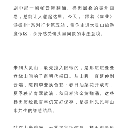
剧中那一帧帧云海翻涌、梯田层叠的徽州画
卷，总能让人想起这里。今天，“跟着《家业》
游徽州”系列打卡第五站，带你走进大灵山旅游
度假区，亲身感受镜头里同款的水墨意境。
来到大灵山，最先撞入眼帘的，是那层层叠叠
盘绕山间的千亩明代梯田。从山脚一直延伸到
云端，随四季变换色彩：春日油菜花开成海，
夏季秧苗青翠欲滴，秋日稻浪金黄翻涌。这些
梯田历经数百年仍完好保存，是徽州先民与山
水共生的智慧结晶。
站在山巅俯瞰，云雾如宣纸铺展，梯田似墨痕