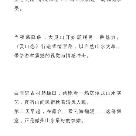
受。
当夜幕降临，大灵山开始展现另一番魅力。
《灵山恋》行进式情景剧，以自然山水为幕，
带给游客震撼的视觉与情感冲击。
白天逛古村爬梯田，傍晚看一场沉浸式山水演
艺，夜宿山间民宿枕着清风入睡。
第二天早起，在露台上看云海翻涌——这份惬
意，正是徽州山水最好的馈赠。