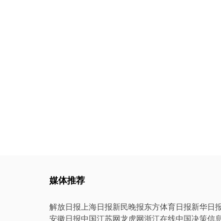
媒体推荐
解放日报
上海日报
新民晚报
东方体育日报
新华日
安徽日报
中国江苏网
龙虎网
浙江在线
中国决策信