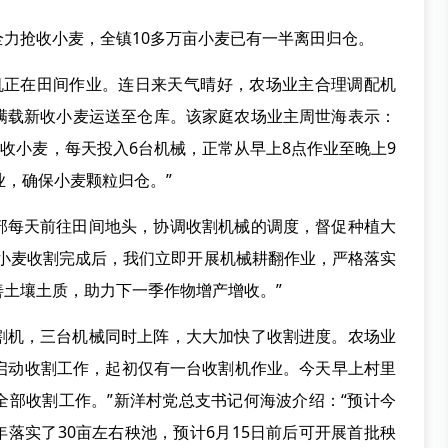
力抢收小麦，全镇10多万亩小麦已有一半离田归仓。
机正在田间作业。连日来天气晴好，农场业主合理调配机
满载新收小麦运送至仓库。该家庭农场业主周世海表示：
始抢收小麦，每天投入6台机械，正常从早上8点作业至晚上9
业，确保小麦颗粒归仓。”
”干部每天前往田间地头，协调收割机械的调度，督促种植大
“小麦收割完成后，我们立即开展机械耕翻作业，严格落实
土壤土质，助力下一季作物增产增收。”
割机，三台机械同时上阵，大大加快了收割进度。农场业
天启动收割工作，起初仅有一台收割机作业。今天早上村里
全部收割工作。”新洋村党总支书记何海波介绍：“预计今
年落实了30亩左右秧池，预计6月15日前后可开展首批秧