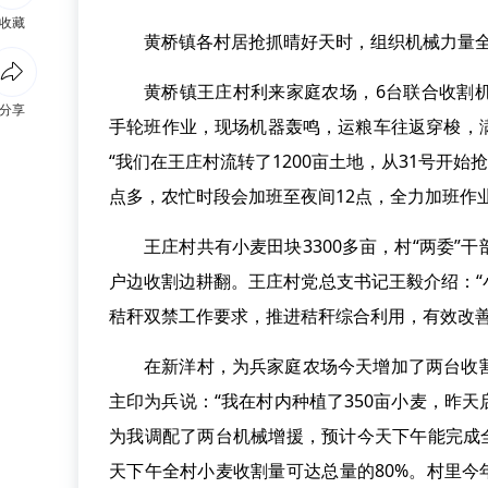
收藏
黄桥镇各村居抢抓晴好天时，组织机械力量全
黄桥镇王庄村利来家庭农场，6台联合收割
分享
手轮班作业，现场机器轰鸣，运粮车往返穿梭，
“我们在王庄村流转了1200亩土地，从31号开
点多，农忙时段会加班至夜间12点，全力加班作
王庄村共有小麦田块3300多亩，村“两委
户边收割边耕翻。王庄村党总支书记王毅介绍：
秸秆双禁工作要求，推进秸秆综合利用，有效改善
在新洋村，为兵家庭农场今天增加了两台收
主印为兵说：“我在村内种植了350亩小麦，昨
为我调配了两台机械增援，预计今天下午能完成
天下午全村小麦收割量可达总量的80%。村里今