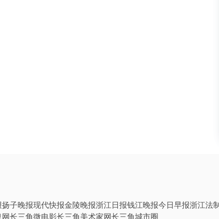
报
扬子晚报
现代快报
金陵晚报
浙江日报
钱江晚报
今日早报
浙江法
息网
长三角微电影
长三角美术家网
长三角城市圈