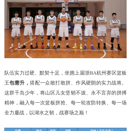
队伍实力过硬、默契十足，坐拥上届浙BA杭州赛区篮板
王
包薷升
，
搭配一众敢打敢拼、作风硬朗的实力战将。
这群千岛少年，将山区儿女坚韧不拔、永不言弃的拼搏
精神，融入每一次篮板拼抢、每一轮攻防转换、每一场
全力鏖战，以湖水之韧，战赛场之巅！