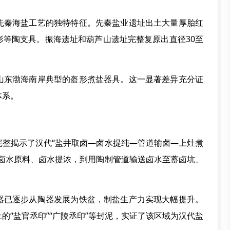
秦海盐工艺的独特特征。先秦盐业遗址出土大量厚胎红
形等陶支具。振海遗址和葫芦山遗址完整复原出直径30至
东渤海南岸典型的盔形煮盐器具。这一显著差异充分证
体系。
揭示了汉代“盐井取卤—卤水提纯—管道输卤—上灶煮
取卤水原料、卤水提浓，到用陶制管道输送卤水至蓄卤坑、
已逐步从陶器发展为铁盆，制盐生产力实现大幅提升。
的“盐官丞印”“广陵丞印”等封泥，实证了该区域为汉代盐