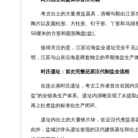
考古出土的大量煮盐器具，清晰勾勒出江苏先
陶片以及圆柱形、方柱形、钉子形、丫形和马蹄
50厘米的方形和圆形陶盘(盆)。
值得关注的是，江苏沿海盐业遗址完全不见山
明，江苏与山东沿海是两套独立的早期海盐生产
时庄遗址：首次完整还原汉代制盐全流程
在连云港时庄遗址，考古工作者首次在国内完整
盐”的全链条生产体系。遗址内清晰呈现了从提
再上灶煮盐的标准化生产闭环。
遗址内出土的大量铁片块，佐证汉代煮盐容器
此外，盐城沙井头遗址发现的汉代建筑基址和出土