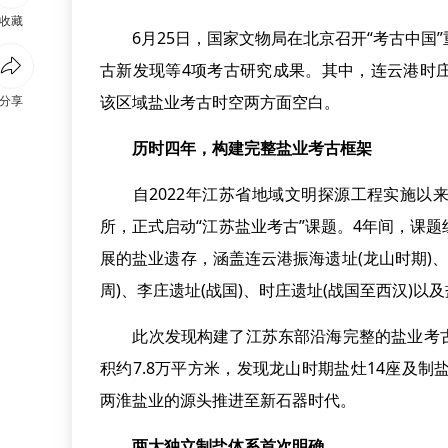
收藏
6月25日，国家文物局在北京召开“考古中国
古新发现等4项考古研究成果。其中，连云港时
该区域盐业考古时空两方面空白。
分享
历时四年，构建完整盐业考古框架
自2022年江苏省地域文明探源工程实施以来
所，正式启动“江苏盐业考古”课题。4年间，课
展的盐业遗存，涵盖连云港振海遗址(龙山时期)、
周)、李庄遗址(战国)、时庄遗址(战国至西汉)以
此次发现构建了江苏东部沿海完整的盐业考古
积约7.8万平方米，发现龙山时期盐灶14座及
两淮盐业的源头推进至新石器时代。
两大独立制盐体系首次明确