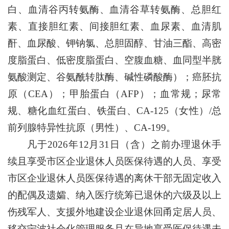
白、血清谷丙转氨酶、血清谷草转氨酶、总胆红
素、直接胆红素、间接胆红素、血尿素、血清肌
酐、血尿酸、钾钠氯、总胆固醇、甘油三酯、高密
度脂蛋白、低密度脂蛋白、空腹血糖、血同型半胱
氨酸测定、谷氨酰转肽酶、碱性磷酸酶）；癌胚抗
原（CEA）；甲胎蛋白（AFP）；血常规；尿常
规、糖化血红蛋白、铁蛋白、CA-125（女性）/总
前列腺特异性抗原（男性）、CA-199。
凡于2026年12月31日（含）之前办理退休手
续且享受市区企业退休人员医保待遇的人员、享受
市区企业退休人员医保待遇的离休干部无固定收入
的配偶及遗孀、纳入医疗统筹已退休的六级及以上
伤残军人、支援外地建设企业退休回甬定居人员、
移交宁波社会化管理服务且在异地享受医保待遇未