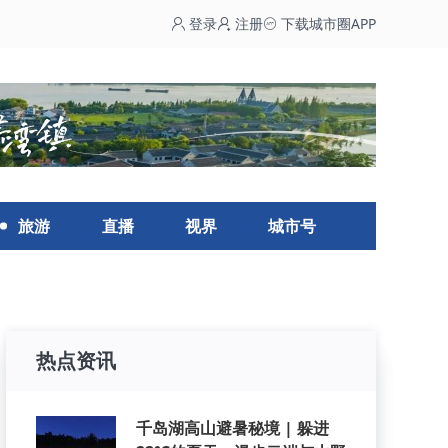
登录
注册
下载城市圈APP
旅游
直播
视界
城市号
热点资讯
千岛湖高山避暑秘境 | 躲进