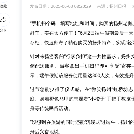
发布日期：2025-06-03 08:20:29
来源：
扬州日报
收藏
“手机扫个码，填写地址和时间，购买的扬州老
分享
赶车，实在太方便了！”6月2日端午假期最后一
存柜，快速邮寄了精心购买的扬州特产，实现“轻
针对来扬游客的“行李负担”这一共性需求，扬
储配送服务。游客拿出手机扫码即可享受“寄存
示，端午假期该服务使用量达300人次，有效提
过节怎能少得了仪式感。在“微笑扬州”虹桥坊
庭。身着橙色马甲的志愿者“小橙子”手把手教
舟等传统民俗活动。
“没想到在旅游的同时还能‘沉浸式’过端午，扬
舟后兴奋地说。