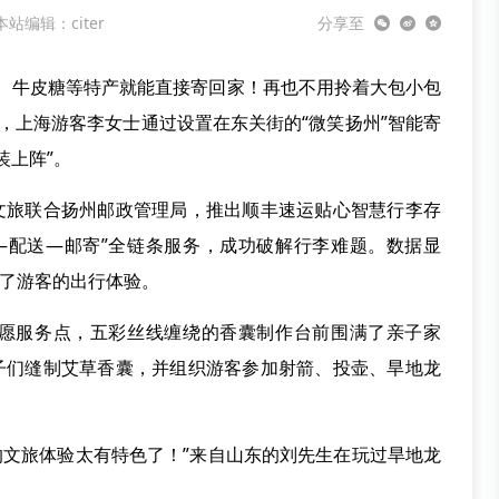
本站编辑：citer
分享至
鹅、牛皮糖等特产就能直接寄回家！再也不用拎着大包小包
天，上海游客李女士通过设置在东关街的“微笑扬州”智能寄
装上阵”。
州文旅联合扬州邮政管理局，推出顺丰速运贴心智慧行李存
—配送—邮寄”全链条服务，成功破解行李难题。数据显
升了游客的出行体验。
志愿服务点，五彩丝线缠绕的香囊制作台前围满了亲子家
孩子们缝制艾草香囊，并组织游客参加射箭、投壶、旱地龙
州的文旅体验太有特色了！”来自山东的刘先生在玩过旱地龙