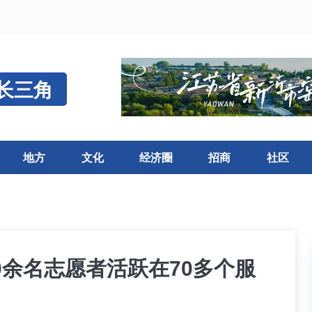
长三角
地方
文化
经济圈
招商
社区
0余名志愿者活跃在70多个服