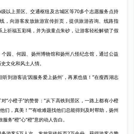
3A级以上景区、交通枢纽及古城区等70多个志愿服务点持
线，向游客发放旅游宣传折页，提供旅游咨询、线路指
系上祈福五彩绳，并为孩童点朱砂，让游客轻松解锁了假
湖、个园、何园、扬州博物馆和扬州八怪纪念馆，通过公益
历史文化和风土人情。
但听到游客说‘因服务爱上扬州’，再累也值！”在瘦西湖志
了对“小橙子”的赞誉：“从下高铁到景区，一路上都有小橙
的他们，真美！”“有啥难题找他们总能得到及时帮助，扬州
服务“橙”心“橙”意的动人告白。
服务游客5万人次，发放宣传折页2万余份，获得游客点赞