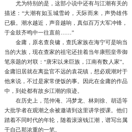
尤为特别的是，这部小说中还有与江潮有关的
描述：“大潮有如玉城雪岭，天际而来，声势雄伟
已极。潮水越近，声音越响，真似百万大军冲锋，
于金鼓齐鸣中一往直前……”
金庸，原名查良镛，查氏家族在海宁可是响当
当的大族，现在查家的祖宅还挂着当年康熙皇帝御
笔亲题的对联：“唐宋以来巨族，江南有数人家”。
金庸旧居就在离盐官不远的袁花镇，想必观潮对于
他来说，不过是家常便饭的事。因此在金庸的作品
中，到处都有故乡江潮的痕迹。
在历史上，范仲淹、冯梦龙、林则徐、胡适等
大批学者在观潮之余被邀请到这里讲学授课。他们
踏着不同时代的年轮，随着滚滚钱江潮，谱写出属
于自己那浓重的一笔。