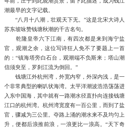
年前，庄子到此观潮赏景，留下此描述，成为钱江
潮最早的文字记载。
“八月十八潮，壮观天下无。”这是北宋大诗人
苏东坡咏赞钱塘秋潮的千古名句。
乾隆皇帝六下江南，有四次都是来到海宁盐
官，观潮之余，这位写诗狂人免不了要题上一首
的：“镇海塔旁白石台，观潮端不负斯来；塔山潮
信须臾至，罗刹江流为倒回。”
钱塘江外杭州湾，外宽内窄，外深内浅，是一
个非常典型的喇叭状海湾。太平洋潮波浩浩荡荡进
入东中国海，其中就有一路潮水径直扑向连接钱塘
江口的杭州湾。杭州湾宽度有一百公里，而到了盐
官，骤减为三公里。夺路上涌的潮水来不及均匀上
升，便都后浪推前浪，一浪更比一浪高。“天下奇