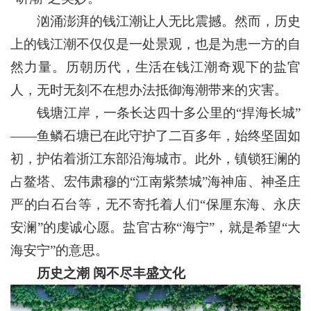
汹涌澎湃的钱江潮让人无比震撼。然而，历史
上的钱江潮不仅仅是一处景观，也是为患一方的自
然力量。历朝历代，生活在钱江潮奇观下的盐官
人，无时无刻不在想办法抵御海潮带来的灾害。
钱塘江岸，一条长达四十多公里的“捍海长城”
——鱼鳞石塘已在此守护了二百多年，始终坚固如
初，护佑着浙江东部沿海城市。此外，镇锁狂澜的
占鳌塔、宏伟肃穆的“江南紫禁城”海神庙、神圣庄
严的白石台等，无不寄托着人们“保厘东海、永庆
安澜”的虔诚心愿。盐官古称“海宁”，就是希望“大
海安宁”的意思。
历史之潮 阅不尽丰盛文化