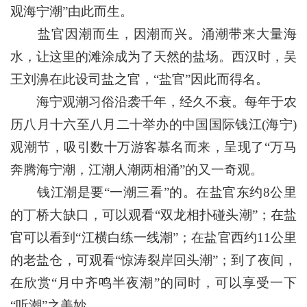
观海宁潮”由此而生。
盐官因潮而生，因潮而兴。涌潮带来大量海
水，让这里的滩涂成为了天然的盐场。西汉时，吴
王刘濞在此设司盐之官，“盐官”因此而得名。
海宁观潮习俗沿袭千年，经久不衰。每年于农
历八月十六至八月二十举办的中国国际钱江(海宁)
观潮节，吸引数十万游客慕名而来，呈现了“万马
奔腾海宁潮，江潮人潮两相涌”的又一奇观。
钱江潮是要“一潮三看”的。在盐官东约8公里
的丁桥大缺口，可以观看“双龙相扑碰头潮”；在盐
官可以看到“江横白练一线潮”；在盐官西约11公里
的老盐仓，可观看“惊涛裂岸回头潮”；到了夜间，
在欣赏“月中齐鸣半夜潮”的同时，可以享受一下
“听潮”之美妙。