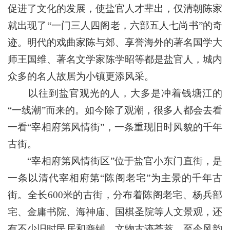
促进了文化的发展，使盐官人才辈出，仅清朝陈家
就出现了“一门三人四阁老，六部五人七尚书”的奇
迹。明代的戏曲家陈与郊、享誉海外的著名国学大
师王国维、著名文学家陈学昭等都是盐官人，城内
众多的名人故居为小镇更添风采。
以往到盐官观光的人，大多是冲着钱塘江的
“一线潮”而来的。如今除了观潮，很多人都会去看
一看“宰相府第风情街”，一条重现旧时风貌的千年
古街。
“宰相府第风情街区”位于盐官小东门直街，是
一条以清代宰相府第“陈阁老宅”为主景的千年古
街。全长600米的古街，分布着陈阁老宅、杨兵部
宅、金庸书院、海神庙、国棋圣院等人文景观，还
有不少旧时民居和商铺，文物古迹荟萃，至今风韵