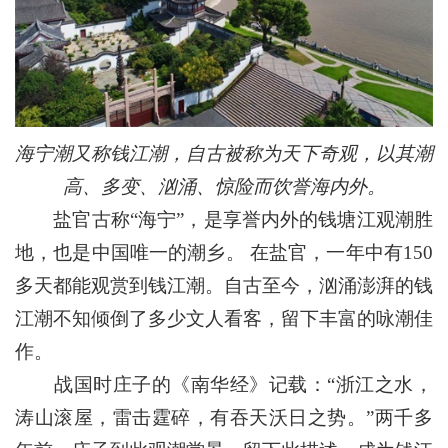
海宁潮又称钱江潮，自古被称为天下奇观，以其潮
高、多变、汹涌、惊险而饮誉海内外。
盐官古称“海宁”，是享誉内外的钱塘江观潮胜
地，也是中国唯一的潮乡。 在盐官，一年中有150
多天都能观赏到钱江潮。自古至今，汹涌澎湃的钱
江潮不知倾倒了多少文人看客，留下丰富的咏潮佳
作。
战国时庄子的《南华经》记载：“浙江之水，
涛山滚屋，雷击霆碎，有吞天沃日之势。”两千多