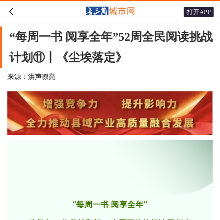

打开APP
“每周一书 阅享全年”52周全民阅读挑战
计划⑪丨《尘埃落定》
来源：洪声嘹亮
“每周一书 阅享全年”