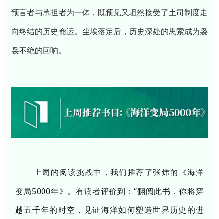
预言者与承担者为一体，既预见又坦然接受了土司制度走
向终结的历史命运。尘埃落定后，历史深处的思索成为袅
袅不绝的回响。
上
周的阅读挑战中，我们推荐了张炜的
《
海洋
变局
5000
年
》
。有读者评价到：
“
翻阅此书，你将穿
越五千年的时空，见证海洋如何塑造世界历史的进