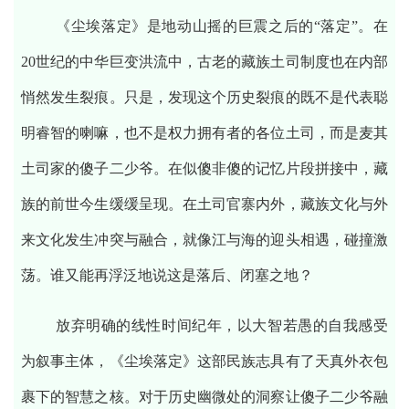
《尘埃落定》是地动山摇的巨震之后的“落定”。在
20世纪的中华巨变洪流中，古老的藏族土司制度也在内部
悄然发生裂痕。只是，发现这个历史裂痕的既不是代表聪
明睿智的喇嘛，也不是权力拥有者的各位土司，而是麦其
土司家的傻子二少爷。在似傻非傻的记忆片段拼接中，藏
族的前世今生缓缓呈现。在土司官寨内外，藏族文化与外
来文化发生冲突与融合，就像江与海的迎头相遇，碰撞激
荡。谁又能再浮泛地说这是落后、闭塞之地？
放弃明确的线性时间纪年，以大智若愚的自我感受
为叙事主体，《尘埃落定》这部民族志具有了天真外衣包
裹下的智慧之核。对于历史幽微处的洞察让傻子二少爷融