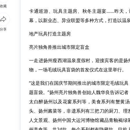
收藏
卡通巡游、玩具主题房、秋冬主题宴……昨天，
幕，以新业态、异业联盟等多种方式，打造以温泉
分享
地产玩具打造主题房
亮片独角兽推出城市限定盲盒
一走进扬州瘦西湖温泉度假村，迎接宾客的是扬
物，一场毛绒玩具盲袋的首发仪式在这里举行。
“这是我们在国庆节期间推出的城市限定毛绒玩
题盲袋。”扬州亮片独角兽创始人魏华良告诉记
太白醉扬州以及花窗系列等，美食系列有蟹黄汤
头、扬州酱菜等，非遗系列有三把刀的厨刀、理
人文景观、扬州中国大运河博物馆藏品青釉褐绿
州美食等，共24款，每个系列都有隐藏款，目前上