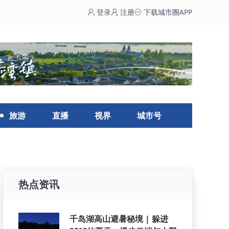
登录
注册
下载城市圈APP
旅游
直播
视界
城市号
热点资讯
千岛湖高山避暑秘境 | 躲进