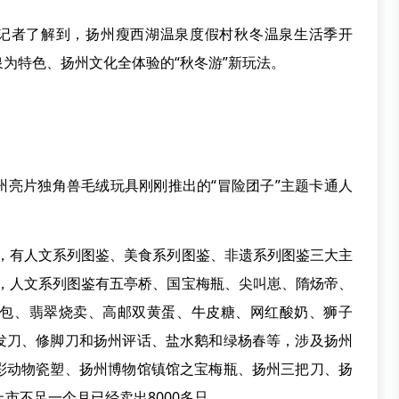
记者了解到，扬州瘦西湖温泉度假村秋冬温泉生活季开
为特色、扬州文化全体验的“秋冬游”新玩法。
州亮片独角兽毛绒玩具刚刚推出的“冒险团子”主题卡通人
具，有人文系列图鉴、美食系列图鉴、非遗系列图鉴三大主
者，人文系列图鉴有五亭桥、国宝梅瓶、尖叫崽、隋炀帝、
包、翡翠烧卖、高邮双黄蛋、牛皮糖、网红酸奶、狮子
发刀、修脚刀和扬州评话、盐水鹅和绿杨春等，涉及扬州
彩动物瓷塑、扬州博物馆镇馆之宝梅瓶、扬州三把刀、扬
市不足一个月已经卖出8000多只。