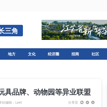
长三角
地方
文化
经济圈
招商
社区
与玩具品牌、动物园等异业联盟
本站编辑：Leet
分享至