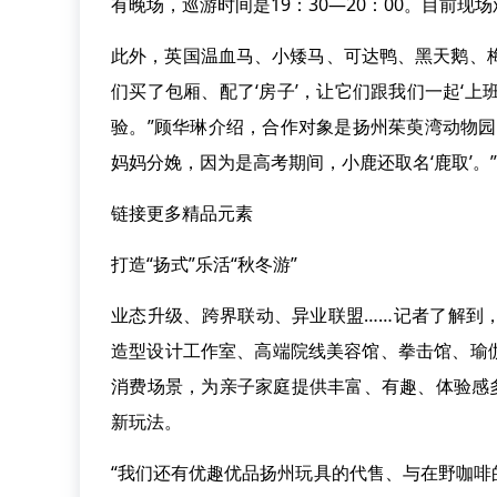
有晚场，巡游时间是19：30—20：00。目前现
此外，英国温血马、小矮马、可达鸭、黑天鹅、梅
们买了包厢、配了‘房子’，让它们跟我们一起‘
验。”顾华琳介绍，合作对象是扬州茱萸湾动物
妈妈分娩，因为是高考期间，小鹿还取名‘鹿取’。”
链接更多精品元素
打造“扬式”乐活“秋冬游”
业态升级、跨界联动、异业联盟……记者了解到
造型设计工作室、高端院线美容馆、拳击馆、瑜
消费场景，为亲子家庭提供丰富、有趣、体验感
新玩法。
“我们还有优趣优品扬州玩具的代售、与在野咖