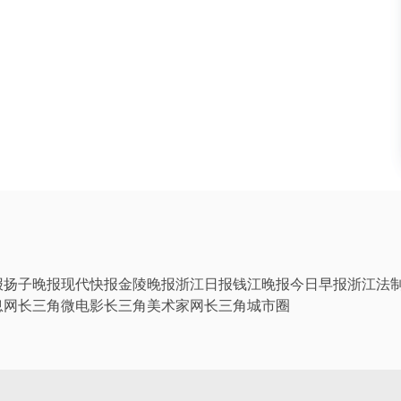
报
扬子晚报
现代快报
金陵晚报
浙江日报
钱江晚报
今日早报
浙江法
息网
长三角微电影
长三角美术家网
长三角城市圈