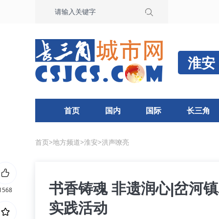
淮安
首页
国内
国际
长三角
首页
>
地方频道
>
淮安
>
洪声嘹亮
书香铸魂 非遗润心|岔河
1568
实践活动