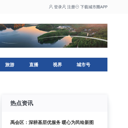
登录
注册
下载城市圈APP
旅游
直播
视界
城市号
热点资讯
禹会区：深耕基层优服务 暖心为民绘新图