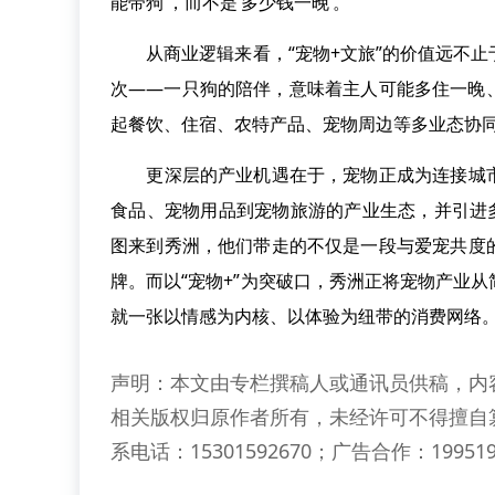
能带狗’，而不是‘多少钱一晚’。”
从商业逻辑来看，“宠物+文旅”的价值远不止
次——一只狗的陪伴，意味着主人可能多住一晚
起餐饮、住宿、农特产品、宠物周边等多业态协
更深层的产业机遇在于，宠物正成为连接城市
食品、宠物用品到宠物旅游的产业生态，并引进
图来到秀洲，他们带走的不仅是一段与爱宠共度
牌。而以“宠物+”为突破口，秀洲正将宠物产业
就一张以情感为内核、以体验为纽带的消费网络
声明：本文由专栏撰稿人或通讯员供稿，内
相关版权归原作者所有，未经许可不得擅自
系电话：15301592670；广告合作：199519