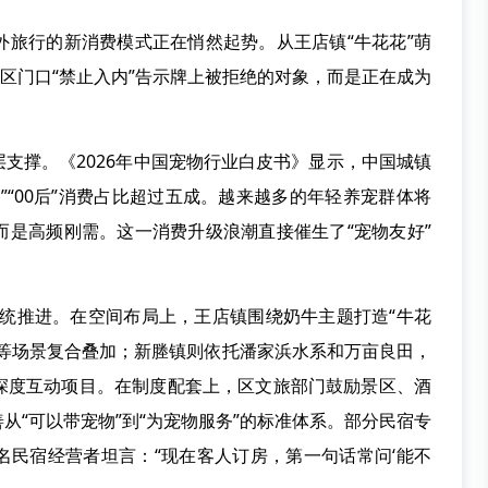
行的新消费模式正在悄然起势。从王店镇“牛花花”萌
景区门口“禁止入内”告示牌上被拒绝的对象，而是正在成为
撑。《2026年中国宠物行业白皮书》显示，中国城镇
0后”“00后”消费占比超过五成。越来越多的年轻养宠群体将
而是高频刚需。这一消费升级浪潮直接催生了“宠物友好”
统推进。在空间布局上，王店镇围绕奶牛主题打造“牛花
餐等场景复合叠加；新塍镇则依托潘家浜水系和万亩良田，
深度互动项目。在制度配套上，区文旅部门鼓励景区、酒
从“可以带宠物”到“为宠物服务”的标准体系。部分民宿专
名民宿经营者坦言：“现在客人订房，第一句话常问‘能不