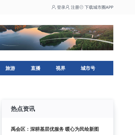
登录
注册
下载城市圈APP
旅游
直播
视界
城市号
热点资讯
禹会区：深耕基层优服务 暖心为民绘新图