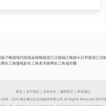
报
扬子晚报
现代快报
金陵晚报
浙江日报
钱江晚报
今日早报
浙江法
息网
长三角微电影
长三角美术家网
长三角城市圈
首页
|
关于我们
|
业务合作
|
诚聘英才
|
联系我们
 © 2008 - 2023 南京睿山文化传媒体有限公司 All Rights Reserved
苏ICP