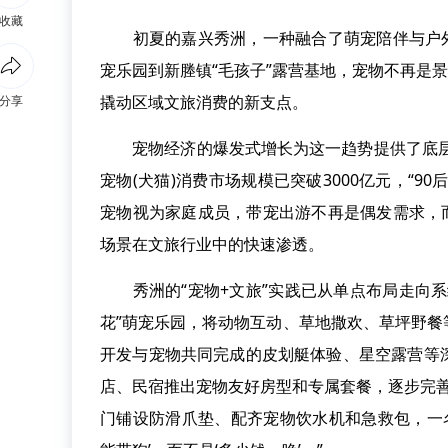
收藏
初夏的嘉兴秀洲，一种融合了萌宠陪伴与户外旅
宠乐园到新塍镇“毛孩子”露营基地，宠物不再是
撬动区域文旅消费的新支点。
分享
宠物经济的爆发式增长为这一趋势提供了底层支
宠物(犬猫)消费市场规模已突破3000亿元，“9
宠物视为家庭成员，带宠出游不再是偶发需求，
场景在文旅行业中的快速渗透。
秀洲的“宠物+文旅”实践已从单点布局走向系
花”萌宠乐园，将动物互动、草地撒欢、草坪野
开发与宠物共同完成的皮划艇体验、星空露营等
店、民宿推出宠物友好房型和专属套餐，逐步完善
门铺设防滑爪垫、配齐宠物饮水机和急救包，一