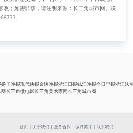
篡改；如需转载，请注明来源：长三角城市网。联
68733。
报
扬子晚报
现代快报
金陵晚报
浙江日报
钱江晚报
今日早报
浙江法
息网
长三角微电影
长三角美术家网
长三角城市圈
首页
|
关于我们
|
业务合作
|
诚聘英才
|
联系我们