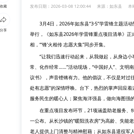
发布日期：2026-03-08 12:00:44
来源：
如东县
本站
收藏
3月4日，2026年如东县“3·5”学雷锋主
分享
举行，《如东县2026年学雷锋重点项目清单》正
相，“‘锋’火相传 志愿大集”同步开集。
“让我们迅速行动起来，从我做起，从身边小
常、化作经常……”活动现场，“中国好人”、文
议书》，声音铿锵有力。他的倡议，不仅是对过往
处有志愿”的深情呼唤。台下，热烈的掌声回应着
服务民生的暖心人；聚焦海洋强县，做向海图强
在重点项目发布环节，21项涵盖助老服务、
一公布。从长沙镇的“暖阳洗衣房”为高龄、失能老
老人提供上门清整与精神慰藉；从如东县退役军人