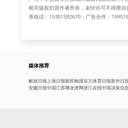
相关版权归原作者所有，未经许可不得擅自
系电话：15301592670；广告合作：199519
媒体推荐
解放日报
上海日报
新民晚报
东方体育日报
新华日
安徽日报
中国江苏网
龙虎网
浙江在线
中国决策信