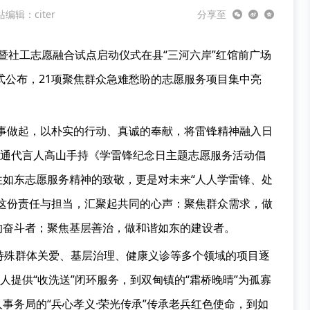
编辑：citer
分享至
题活动暨社工志愿融合试点启动仪式在县“三河六岸”红馆前广场
式公布，21项聚焦群众急难愁盼的志愿服务项目集中亮
事做起，以朴实的行动、真诚的奉献，将雷锋精神融入日
明南通代言人高山手持《学雷锋纪念日主题志愿服务活动倡
如东志愿服务精神的致敬，更是对未来“人人学雷锋、处
这份责任与担当，汇聚起共同的心声：聚焦群众需求，做
的奋斗者；聚焦基层善治，做和谐如东的建设者。
特殊群体关爱、基层治理、健康义诊等多个领域的项目逐
人提供“收洗送”闭环服务，到双甸镇的“霜桥晚晴”为孤寡
事务局的“兵心孝义·荣光传承”传承老兵红色使命，到如