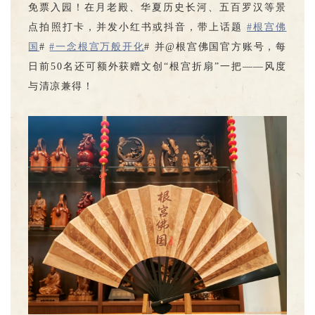
免票入园！在月老殿、华夏历史长河、五百罗汉等景
点拍照打卡，并发小红书或抖音，带上话题
#根宫佛
国
#
#一念根宫万般开化
# 并@根宫佛国官方账号，每
日前50名还可额外获赠文创“根宫折扇”一把——风度
与清凉兼得！