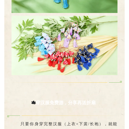
🎋
穿汉服免费游，分享再送折扇
只要你身穿完整汉服（上衣+下裳/长袍），就能