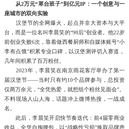
从2万元“草台班子”到亿元IP：一个创意与一
座城市的双向实验
汉堡节的全网爆火，起点并非大资本与大平
台，而是一位名叫李晨笑的“98后”创业者。他22岁
前创业失败6次，靠着做西餐厨师和自媒体账号“小
李有点饿”积累专业口碑，以汉堡测评切入赛道，
几年间积累了百万粉丝。
2023年，李晨笑在南京雨花客厅举办了第一
届汉堡节——当时只有约10个品牌参与，总投资
仅两万余元，“全凭热爱，就想组个粉丝见面会”。
不料现场人山人海，话题冲上微博热搜，一战成
名。
此后，李晨笑开启快节奏迭代：前4届零商业
收益，全凭自掏腰包，以“战略性亏损”换取品牌声