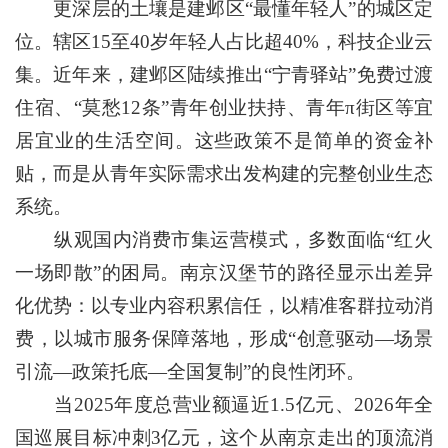
更深层的土壤是建邺区“最懂年轻人”的城区定
位。辖区15至40岁年轻人占比超40%，科技企业云
集。近年来，建邺区陆续推出“宁青驿站”免费过渡
住宿、“莫愁12条”青年创业扶持、青年π街区等宜
居宜业的生活空间。这些政策不是简单的资金补
贴，而是从青年实际需求出发构建的完整创业生态
系统。
纵观国内消费市集运营模式，多数面临“红火
一场即散”的困局。南京汉堡节的路径显示出差异
化优势：以专业内容积累信任，以精准客群拉动消
费，以城市服务保障落地，形成“创意驱动—场景
引流—政策托底—全国复制”的良性闭环。
当2025年度总营业额逼近1.5亿元、2026年全
国巡展目标冲刺3亿元，这个从南京走出的顶流消