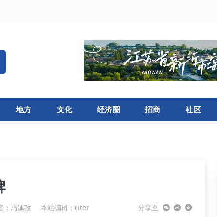
地方
文化
经济圈
招商
社区
牌
者：冯溪孜
本站编辑：citer
分享至