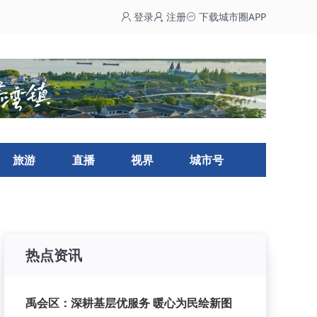
登录
注册
下载城市圈APP
旅游
直播
视界
城市号
热点资讯
禹会区：深耕基层优服务 暖心为民绘新图