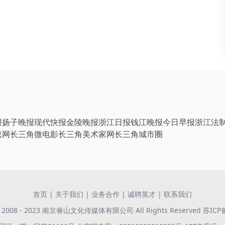
报
扬子晚报
现代快报
金陵晚报
浙江日报
钱江晚报
今日早报
浙江法
息网
长三角微电影
长三角美术家网
长三角城市圈
首页
|
关于我们
|
业务合作
|
诚聘英才
|
联系我们
 © 2008 - 2023 南京睿山文化传媒体有限公司 All Rights Reserved
苏ICP