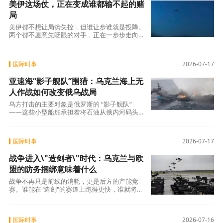
美伊这场仗，正在变成谁都输不起的赌
局
美伊都不想让局势失控，但谁让步谁就是投降。
两个都不愿意先眨眼的对手，正在一步步走向谁
都不想看到的结局。田纳西大学的伊朗安全问
国际时事
2026-07-17
亚速海“影子舰队”围猎：乌克兰海上无
人作战如何改变俄乌战局
乌方打击的主要对象是俄罗斯的 “影子舰队”
——这些小型船舶承担着将石油从俄内河码头转
运至黑海大型远洋油轮的任务，同时负责港
国际时事
2026-07-17
战争进入\"造剑者\"时代：乌克兰与欧
盟的防务捆绑意味着什么
战争不再只是前线的消耗，更是后方的产能竞
赛。谁能在"造剑"的赛道上跑得更快，谁就将在
最终的谈判桌上拥有更多筹码。 而在这场竞赛
国际时事
2026-07-16