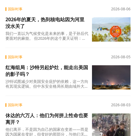
是法国人数十年来积攒的怨气。大约四分之三的
法国人每周至少接到一个营销电话，消费者协会
国际时事
2026-08-06
UFC-Que Choisir的调查更扎心：97%的法国人
对推销电话感到“厌烦”，超过三分之一的人说每
2026年的夏天，热到核电站因为河里
天都会在手机上接到此类电话。可以说，全法国
几乎找不到一个没被骚扰电话烦过的人。
没水关了
我们一直以为气候变化是未来的事，是子孙后代
要面对的麻烦。 但2026年的这个夏天证明：未
来已经来了。在意大利，一个木匠死在屋顶上。
在匈牙利，一条大河干到见底。在西班牙，32万
人跑在火前面。在韩国，一个年轻人说室外没法
国际时事
2026-08-05
待了。
红海组局：沙特另起炉灶，能走出美国
的影子吗？
沙特试图减少对美国安全庇护的依赖，这一方向
有其现实逻辑。但中东安全格局长期由域外大国
博弈、代理人冲突与地区内部裂痕共同塑造，并
非任何单一国家可以独自重构。 红海联盟的成
立，是沙特在这盘大棋上落下的重要一子，但远
国际时事
2026-08-03
非终局。
休达的六万人：他们为何拼上性命也要
离开？
他们离开，不是因为自己的国家在变差——而是
因为国家在变好，但变好的那部分，与他们无