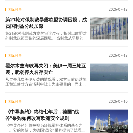
国际时事
2026-07-13
第21轮对俄制裁暴露欧盟协调困境，成
员国利益分歧加深
第21轮对俄制裁方案的审议过程，折射出欧盟对
外制裁政策面临的深层困境。 当制裁从早期的
金融、奢侈品等“低痛”领域逐步扩展到能
国际时事
2026-07-13
霍尔木兹海峡再关闭：美伊一周三轮互
袭，脆弱停火名存实亡
从过去几次美伊互袭的情况看，双方目前仍以施
压和迫使对方在谈判中让步为主要目的，尚未回
归全面战争。美军本周的对伊打击在规模和范
国际时事
2026-07-10
《中导条约》终结七年后，德国“战
斧”采购如何改写欧洲安全规则
《中导条约》曾被视为冷战军控体系的基石之
一。它的终结，为德国“战斧”采购提供了法理前