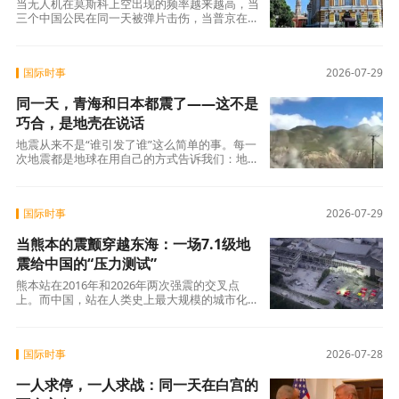
当无人机在莫斯科上空出现的频率越来越高，当
三个中国公民在同一天被弹片击伤，当普京在同
一个日子签下免签令——这些事实并置在一起，
构成了一道不需要标准答案的追问：我们到底在
鼓励人们去一个什么样的地方？这个问题不针对
国际时事
2026-07-29
任何人，也不否定任何政策。它只是问给每一个
打算“说走就走”的人：出发之前，你清楚自己要
同一天，青海和日本都震了——这不是
去的是哪里吗?
巧合，是地壳在说话
地震从来不是“谁引发了谁”这么简单的事。每一
次地震都是地球在用自己的方式告诉我们：地壳
是活的，断裂带是会动的，能量是要释放的。人
类能做的，不是追问千里之外的“传染”，而是看
清自家脚下的断层——哪里还在蓄力，哪里刚刚
国际时事
2026-07-29
动过，以及，那些“还没动完”的部分，什么时候
会动。
当熊本的震颤穿越东海：一场7.1级地
震给中国的“压力测试”
熊本站在2016年和2026年两次强震的交叉点
上。而中国，站在人类史上最大规模的城市化进
程与全球最活跃地震带的双重交叉点上。这两条
线何时交汇，从来不是“会不会”的问题，而
是“什么时候”的问题。
国际时事
2026-07-28
一人求停，一人求战：同一天在白宫的