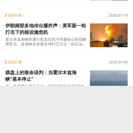
提；而德国“战斧”采购本身，则正在成为改写
国际时事
2026-07-10
伊朗南部多地传出爆炸声：美军新一轮
打击下的核设施危机
霍尔木兹海峡的通行权是此轮冲突最核心的战略
博弈点。该海峡承担着全球约五分之一的石油运
输任务，其战略价值无需赘言。自2月28日
国际时事
2026-07-09
棋盘上的致命误判：当霍尔木兹海
峡“基本停止”
当一条承载全球五分之一能源运输的水道“基本
停止”时，这不仅是一场美伊之间的博弈，更是
对全球能源秩序、航运安全与国际危机管理机
国际时事
2026-07-08
西进2500公里：乌克兰无人机奔袭西
伯利亚，俄最大炼油厂遭创
7月6日的袭击已远非一次单纯的战术报复，而是