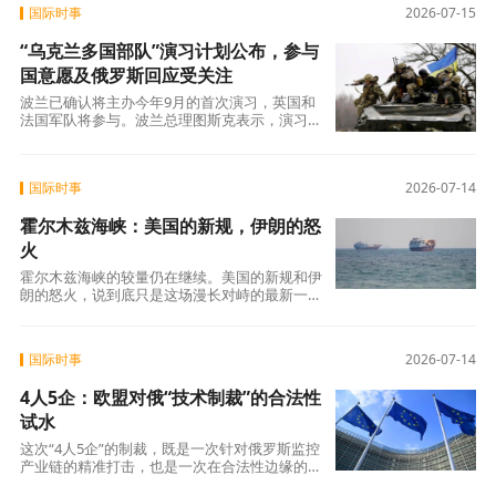
国际时事
2026-07-15
“乌克兰多国部队”演习计划公布，参与
国意愿及俄罗斯回应受关注
波兰已确认将主办今年9月的首次演习，英国和
法国军队将参与。波兰总理图斯克表示，演习旨
在为联盟提供“对乌克兰以及整个地区的具体
国际时事
2026-07-14
霍尔木兹海峡：美国的新规，伊朗的怒
火
霍尔木兹海峡的较量仍在继续。美国的新规和伊
朗的怒火，说到底只是这场漫长对峙的最新一
幕。接下来会发生什么，不取决于谁的嗓门更大
国际时事
2026-07-14
4人5企：欧盟对俄“技术制裁”的合法性
试水
这次“4人5企”的制裁，既是一次针对俄罗斯监控
产业链的精准打击，也是一次在合法性边缘的试
探。它开启了欧盟对俄“产业链制裁”的新