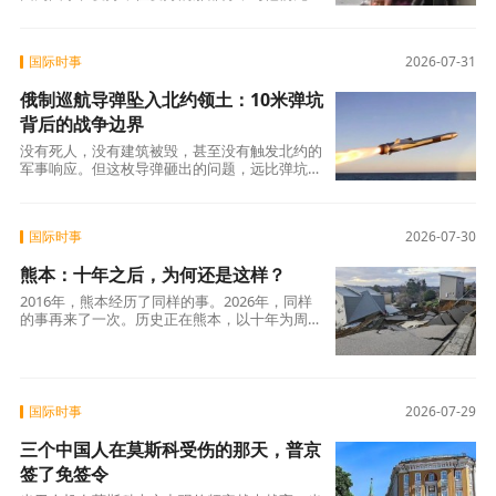
关。
国际时事
2026-07-31
俄制巡航导弹坠入北约领土：10米弹坑
背后的战争边界
没有死人，没有建筑被毁，甚至没有触发北约的
军事响应。但这枚导弹砸出的问题，远比弹坑更
深：当一个核大国的战略武器可以“意外”落入北
约领土，而除了谴责之外几乎无力改变什么——
这个世界还剩下多少安全？
国际时事
2026-07-30
熊本：十年之后，为何还是这样？
2016年，熊本经历了同样的事。2026年，同样
的事再来了一次。历史正在熊本，以十年为周期
重演。而每一次重演，代价都是人命。问题是：
下一次，还要等多久？
国际时事
2026-07-29
三个中国人在莫斯科受伤的那天，普京
签了免签令