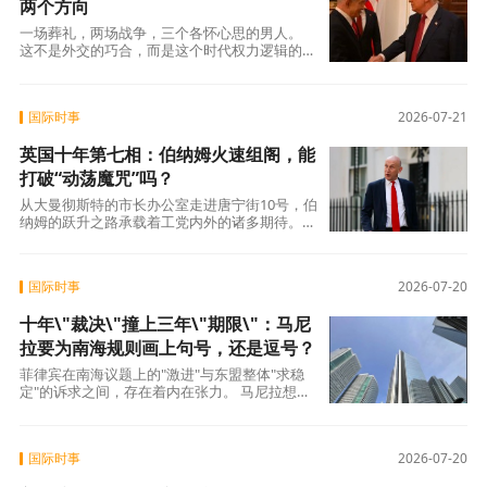
两个方向
一场葬礼，两场战争，三个各怀心思的男人。
这不是外交的巧合，而是这个时代权力逻辑的缩
影——在一个超级大国的椭圆形办公室里，两场
战争的走向被放在同一天的两个会议里，由同一
个人分别裁决。而这个人，刚刚对其中一场按下
国际时事
2026-07-21
了暂停键。
英国十年第七相：伯纳姆火速组阁，能
打破“动荡魔咒”吗？
从大曼彻斯特的市长办公室走进唐宁街10号，伯
纳姆的跃升之路承载着工党内外的诸多期待。他
在就职演说中承诺 “让英国人重获希望”
国际时事
2026-07-20
十年\"裁决\"撞上三年\"期限\"：马尼
拉要为南海规则画上句号，还是逗号？
菲律宾在南海议题上的"激进"与东盟整体"求稳
定"的诉求之间，存在着内在张力。 马尼拉想利
用主席国身份将南海议题推到聚光灯下，而大
国际时事
2026-07-20