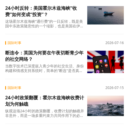
24小时反转：美国霍尔木兹海峡“收
费”如何变成“投资”？
这场霍尔木兹海峡“通行费”的一日反转，既是美
国中东政策随意性的一个缩影，也是美国在伊朗
问题上战略困境的集中体现。 从自封“海
国际时事
2026-07-16
断连令：英国为何要在午夜切断青少年
的社交网络？
当数字技术已深度嵌入青少年的社交生活、身份
构建和情感支持系统时，简单的"断连"是否真的
能带来"更健康的童年"?还是说，我们需要的
国际时事
2026-07-15
24小时政策翻覆：霍尔木兹海峡收费计
划为何触礁
纵观这场24小时的政策翻覆，收费计划的触礁并
非意外，而是一场多重约束力共同作用下的必然
结局。 国际法的刚性格局不容动摇，全球能源