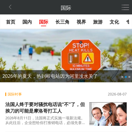

国际
首页
国内
国际
长三角
视界
旅游
文化
专
2026年的夏天，热到核电站因为河里没水关了
国际时事
2026-08-07
法国人终于要对骚扰电话说“不”了，但
挨刀的可能是摩洛哥打工人
2026年8月11日，法国将正式实施一项新法规。
从此往后，企业想给你打推销电话，必须先拿到
你的明确同意。这个看似简单的规则变动，背后