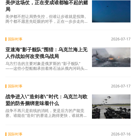
美伊这场仗，正在变成谁都输不起的赌
局
美伊都不想让局势失控，但谁让步谁就是投降。
两个都不愿意先眨眼的对手，正在一步步走向谁
都不想看到的结局。田纳西大学的伊朗安全问
国际时事
2026-07-17
亚速海“影子舰队”围猎：乌克兰海上无
人作战如何改变俄乌战局
乌方打击的主要对象是俄罗斯的 “影子舰队”
——这些小型船舶承担着将石油从俄内河码头转
运至黑海大型远洋油轮的任务，同时负责港
国际时事
2026-07-17
战争进入\"造剑者\"时代：乌克兰与欧
盟的防务捆绑意味着什么
战争不再只是前线的消耗，更是后方的产能竞
赛。谁能在"造剑"的赛道上跑得更快，谁就将在
最终的谈判桌上拥有更多筹码。 而在这场竞赛
国际时事
2026-07-16