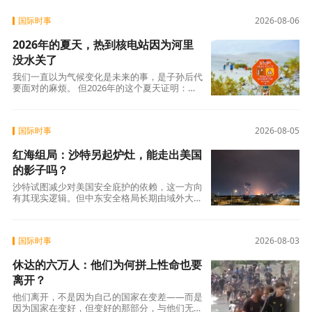
是法国人数十年来积攒的怨气。大约四分之三的
法国人每周至少接到一个营销电话，消费者协会
国际时事
2026-08-06
UFC-Que Choisir的调查更扎心：97%的法国人
对推销电话感到“厌烦”，超过三分之一的人说每
2026年的夏天，热到核电站因为河里
天都会在手机上接到此类电话。可以说，全法国
几乎找不到一个没被骚扰电话烦过的人。
没水关了
我们一直以为气候变化是未来的事，是子孙后代
要面对的麻烦。 但2026年的这个夏天证明：未
来已经来了。在意大利，一个木匠死在屋顶上。
在匈牙利，一条大河干到见底。在西班牙，32万
人跑在火前面。在韩国，一个年轻人说室外没法
国际时事
2026-08-05
待了。
红海组局：沙特另起炉灶，能走出美国
的影子吗？
沙特试图减少对美国安全庇护的依赖，这一方向
有其现实逻辑。但中东安全格局长期由域外大国
博弈、代理人冲突与地区内部裂痕共同塑造，并
非任何单一国家可以独自重构。 红海联盟的成
立，是沙特在这盘大棋上落下的重要一子，但远
国际时事
2026-08-03
非终局。
休达的六万人：他们为何拼上性命也要
离开？
他们离开，不是因为自己的国家在变差——而是
因为国家在变好，但变好的那部分，与他们无