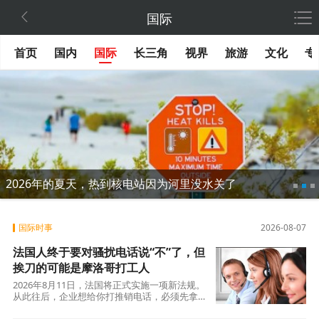

国际
首页
国内
国际
长三角
视界
旅游
文化
专
2026年的夏天，热到核电站因为河里没水关了
国际时事
2026-08-07
法国人终于要对骚扰电话说“不”了，但
挨刀的可能是摩洛哥打工人
2026年8月11日，法国将正式实施一项新法规。
从此往后，企业想给你打推销电话，必须先拿到
你的明确同意。这个看似简单的规则变动，背后