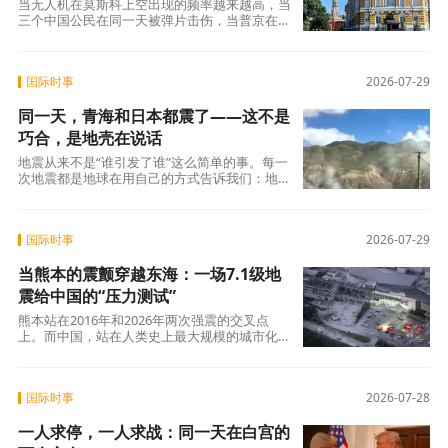
当无人机在莫斯科上空出现的频率越来越高，当
三个中国公民在同一天被弹片击伤，当普京在同
一个日子签下免签令——这些事实并置在一起，
构成了一道不需要标准答案的追问：我们到底在
鼓励人们去一个什么样的地方？这个问题不针对
国际时事
2026-07-29
任何人，也不否定任何政策。它只是问给每一个
打算“说走就走”的人：出发之前，你清楚自己要
同一天，青海和日本都震了——这不是
去的是哪里吗?
巧合，是地壳在说话
地震从来不是“谁引发了谁”这么简单的事。每一
次地震都是地球在用自己的方式告诉我们：地壳
是活的，断裂带是会动的，能量是要释放的。人
类能做的，不是追问千里之外的“传染”，而是看
清自家脚下的断层——哪里还在蓄力，哪里刚刚
国际时事
2026-07-29
动过，以及，那些“还没动完”的部分，什么时候
会动。
当熊本的震颤穿越东海：一场7.1级地
震给中国的“压力测试”
熊本站在2016年和2026年两次强震的交叉点
上。而中国，站在人类史上最大规模的城市化进
程与全球最活跃地震带的双重交叉点上。这两条
线何时交汇，从来不是“会不会”的问题，而
是“什么时候”的问题。
国际时事
2026-07-28
一人求停，一人求战：同一天在白宫的