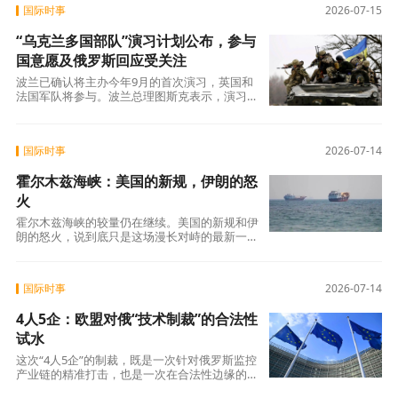
国际时事
2026-07-15
“乌克兰多国部队”演习计划公布，参与
国意愿及俄罗斯回应受关注
波兰已确认将主办今年9月的首次演习，英国和
法国军队将参与。波兰总理图斯克表示，演习旨
在为联盟提供“对乌克兰以及整个地区的具体
国际时事
2026-07-14
霍尔木兹海峡：美国的新规，伊朗的怒
火
霍尔木兹海峡的较量仍在继续。美国的新规和伊
朗的怒火，说到底只是这场漫长对峙的最新一
幕。接下来会发生什么，不取决于谁的嗓门更大
国际时事
2026-07-14
4人5企：欧盟对俄“技术制裁”的合法性
试水
这次“4人5企”的制裁，既是一次针对俄罗斯监控
产业链的精准打击，也是一次在合法性边缘的试
探。它开启了欧盟对俄“产业链制裁”的新