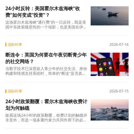
24小时反转：美国霍尔木兹海峡“收
费”如何变成“投资”？
这场霍尔木兹海峡“通行费”的一日反转，既是美
国中东政策随意性的一个缩影，也是美国在伊朗
问题上战略困境的集中体现。 从自封“海
国际时事
2026-07-16
断连令：英国为何要在午夜切断青少年
的社交网络？
当数字技术已深度嵌入青少年的社交生活、身份
构建和情感支持系统时，简单的"断连"是否真的
能带来"更健康的童年"?还是说，我们需要的
国际时事
2026-07-15
24小时政策翻覆：霍尔木兹海峡收费计
划为何触礁
纵观这场24小时的政策翻覆，收费计划的触礁并
非意外，而是一场多重约束力共同作用下的必然
结局。 国际法的刚性格局不容动摇，全球能源