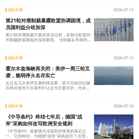
国际时事
2026-07-13
第21轮对俄制裁暴露欧盟协调困境，成
员国利益分歧加深
第21轮对俄制裁方案的审议过程，折射出欧盟对
外制裁政策面临的深层困境。 当制裁从早期的
金融、奢侈品等“低痛”领域逐步扩展到能
国际时事
2026-07-13
霍尔木兹海峡再关闭：美伊一周三轮互
袭，脆弱停火名存实亡
从过去几次美伊互袭的情况看，双方目前仍以施
压和迫使对方在谈判中让步为主要目的，尚未回
归全面战争。美军本周的对伊打击在规模和范
国际时事
2026-07-10
《中导条约》终结七年后，德国“战
斧”采购如何改写欧洲安全规则
《中导条约》曾被视为冷战军控体系的基石之
一。它的终结，为德国“战斧”采购提供了法理前