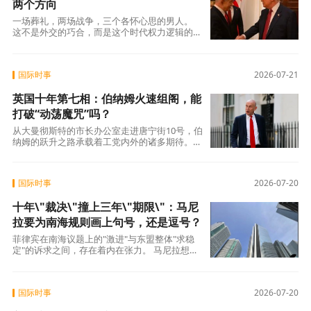
两个方向
一场葬礼，两场战争，三个各怀心思的男人。
这不是外交的巧合，而是这个时代权力逻辑的缩
影——在一个超级大国的椭圆形办公室里，两场
战争的走向被放在同一天的两个会议里，由同一
个人分别裁决。而这个人，刚刚对其中一场按下
国际时事
2026-07-21
了暂停键。
英国十年第七相：伯纳姆火速组阁，能
打破“动荡魔咒”吗？
从大曼彻斯特的市长办公室走进唐宁街10号，伯
纳姆的跃升之路承载着工党内外的诸多期待。他
在就职演说中承诺 “让英国人重获希望”
国际时事
2026-07-20
十年\"裁决\"撞上三年\"期限\"：马尼
拉要为南海规则画上句号，还是逗号？
菲律宾在南海议题上的"激进"与东盟整体"求稳
定"的诉求之间，存在着内在张力。 马尼拉想利
用主席国身份将南海议题推到聚光灯下，而大
国际时事
2026-07-20