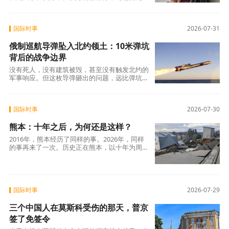
关。
国际时事
2026-07-31
俄制巡航导弹坠入北约领土：10米弹坑
背后的战争边界
没有死人，没有建筑被毁，甚至没有触发北约的
军事响应。但这枚导弹砸出的问题，远比弹坑更
深：当一个核大国的战略武器可以“意外”落入北
约领土，而除了谴责之外几乎无力改变什么——
这个世界还剩下多少安全？
国际时事
2026-07-30
熊本：十年之后，为何还是这样？
2016年，熊本经历了同样的事。2026年，同样
的事再来了一次。历史正在熊本，以十年为周期
重演。而每一次重演，代价都是人命。问题是：
下一次，还要等多久？
国际时事
2026-07-29
三个中国人在莫斯科受伤的那天，普京
签了免签令