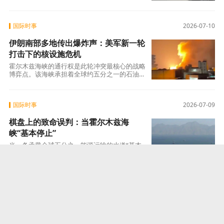
提；而德国“战斧”采购本身，则正在成为改写
国际时事
2026-07-10
伊朗南部多地传出爆炸声：美军新一轮
打击下的核设施危机
霍尔木兹海峡的通行权是此轮冲突最核心的战略
博弈点。该海峡承担着全球约五分之一的石油运
输任务，其战略价值无需赘言。自2月28日
国际时事
2026-07-09
棋盘上的致命误判：当霍尔木兹海
峡“基本停止”
当一条承载全球五分之一能源运输的水道“基本
停止”时，这不仅是一场美伊之间的博弈，更是
对全球能源秩序、航运安全与国际危机管理机
国际时事
2026-07-08
西进2500公里：乌克兰无人机奔袭西
伯利亚，俄最大炼油厂遭创
7月6日的袭击已远非一次单纯的战术报复，而是