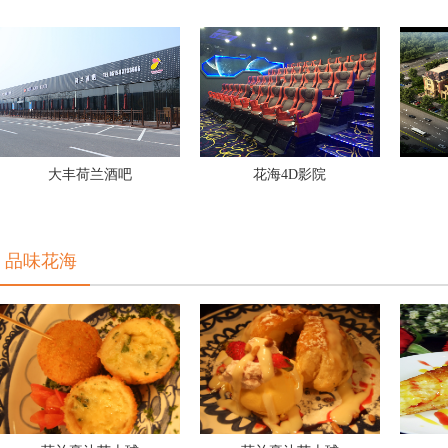
大丰荷兰酒吧
花海4D影院
品味花海