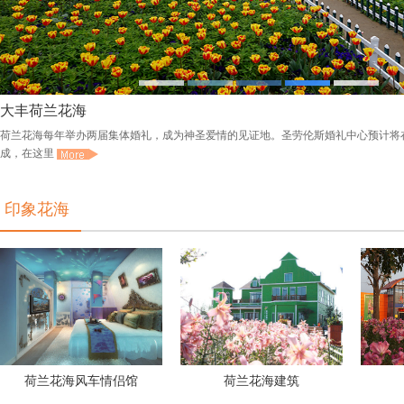
《郁金世界》
大丰荷兰花海
荷兰花海每年举办两届集体婚礼，成为神圣爱情的见证地。圣劳伦斯婚礼中心预计将
成，在这里
印象花海
大丰荷兰
荷兰花海
穿越
《郁金世
绚丽荷兰
花海
代言人奥
界》
村
运冠军骆
晓娟
荷兰花海风车情侣馆
荷兰花海建筑