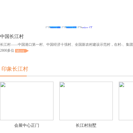
中
江
江
国长江村
苏省江阴
苏省江阴
阴市临港街道长江村
市临港街
市临港街
中国长江村
道长江村
道长江村
长江村——中国港口第一村、中国经济十强村、全国新农村建设示范村，在村-、集
2800多位
印象长江村
会展中心正门
长江村别墅