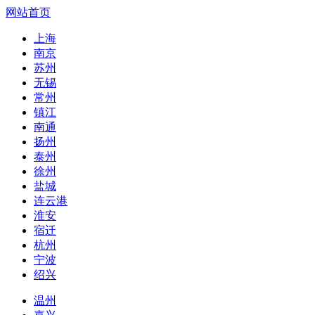
网站首页
上海
南京
苏州
无锡
常州
镇江
南通
扬州
泰州
徐州
盐城
连云港
淮安
宿迁
杭州
宁波
绍兴
温州