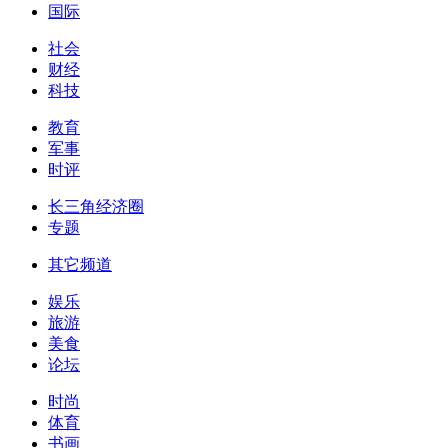
国际
社会
财经
科技
教育
军事
时评
长三角经济圈
专题
其它频道
娱乐
旅游
美食
论坛
时尚
体育
书画