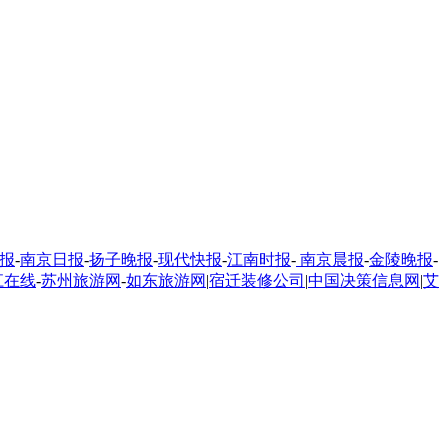
报
-
南京日报
-
扬子晚报
-
现代快报
-
江南时报
-
南京晨报
-
金陵晚报
-
江在线
-
苏州旅游网
-
如东旅游网
|
宿迁装修公司
|
中国决策信息网
|
艾