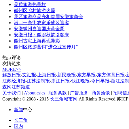
品质旅游热呈坎
徽州区乡村旅游火爆
我区旅游商品亮相首届安徽旅商会
潜口一条街农家乐盛装迎客
安徽徽州喜迎国庆黄金周
安徽日报：徽乡秋韵引客来
徽州古宅上海再现异彩
徽州区旅游营销“进企业宣传月”
热点评论
友情链接
MORE>>
解放日报
-
文汇报
-
上海日报
-
新民晚报
-
东方早报
-
东方体育日报
-
江苏经济报
-
江苏法制报
-
浙江日报
-
钱江晚报
-
今日早报
-
浙江法
森网江苏频道
关于我们
|
About csjcs
|
服务条款
|
广告服务
|
商务洽谈
|
招聘信
Copyright © 2008 - 2015
长三角城市网
All Rights Reserved 苏I
新闻
中心
长三角
国内