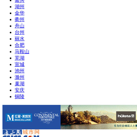
嘉兴
湖州
金华
衢州
舟山
台州
丽水
合肥
马鞍山
芜湖
宣城
池州
滁州
巢湖
安庆
铜陵