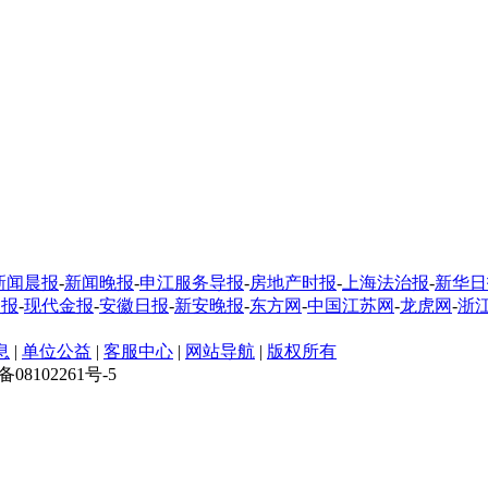
新闻晨报
-
新闻晚报
-
申江服务导报
-
房地产时报
-
上海法治报
-
新华日
制报
-
现代金报
-
安徽日报
-
新安晚报
-
东方网
-
中国江苏网
-
龙虎网
-
浙
息
|
单位公益
|
客服中心
|
网站导航
|
版权所有
CP备08102261号-5