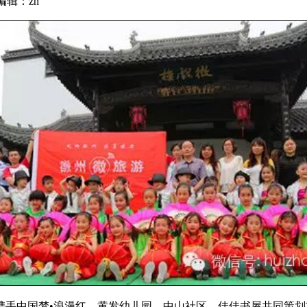
站编辑：zn
中国梦•浪漫红、黄发幼儿园、中山社区、佳佳书屋共同策划首