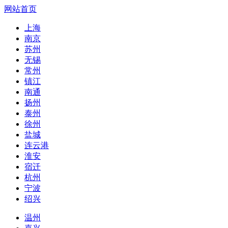
网站首页
上海
南京
苏州
无锡
常州
镇江
南通
扬州
泰州
徐州
盐城
连云港
淮安
宿迁
杭州
宁波
绍兴
温州