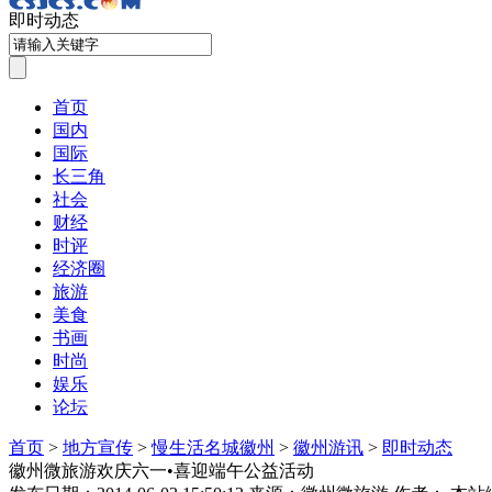
即时动态
首页
国内
国际
长三角
社会
财经
时评
经济圈
旅游
美食
书画
时尚
娱乐
论坛
首页
>
地方宣传
>
慢生活名城徽州
>
徽州游讯
>
即时动态
徽州微旅游欢庆六一•喜迎端午公益活动