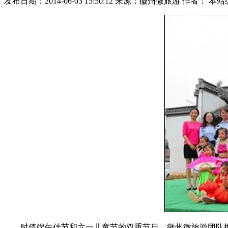
发布日期：2014-06-03 15:50:12 来源：徽州微旅游 作者： 本
时值端午佳节和六一儿童节的双重节日，徽州微旅游团队携手