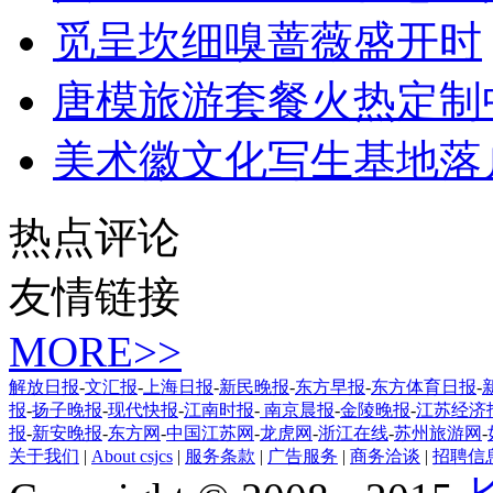
觅呈坎细嗅蔷薇盛开时
唐模旅游套餐火热定制
美术徽文化写生基地落
热点评论
友情链接
MORE>>
解放日报
-
文汇报
-
上海日报
-
新民晚报
-
东方早报
-
东方体育日报
-
报
-
扬子晚报
-
现代快报
-
江南时报
-
南京晨报
-
金陵晚报
-
江苏经济
报
-
新安晚报
-
东方网
-
中国江苏网
-
龙虎网
-
浙江在线
-
苏州旅游网
-
关于我们
|
About csjcs
|
服务条款
|
广告服务
|
商务洽谈
|
招聘信