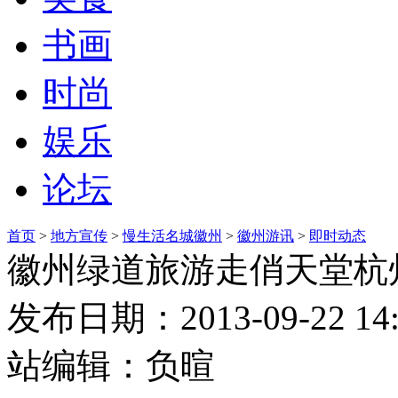
书画
时尚
娱乐
论坛
首页
>
地方宣传
>
慢生活名城徽州
>
徽州游讯
>
即时动态
徽州绿道旅游走俏天堂杭
发布日期：2013-09-22 14
站编辑：负暄