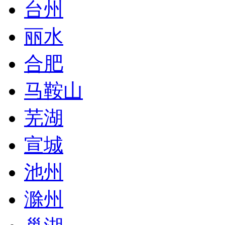
台州
丽水
合肥
马鞍山
芜湖
宣城
池州
滁州