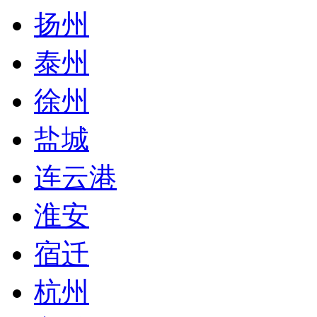
扬州
泰州
徐州
盐城
连云港
淮安
宿迁
杭州