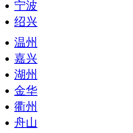
宁波
绍兴
温州
嘉兴
湖州
金华
衢州
舟山