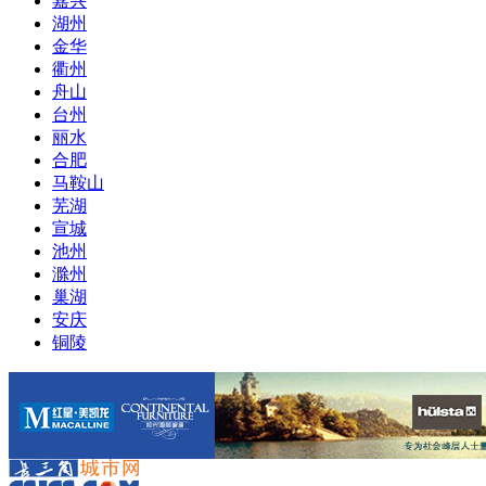
嘉兴
湖州
金华
衢州
舟山
台州
丽水
合肥
马鞍山
芜湖
宣城
池州
滁州
巢湖
安庆
铜陵