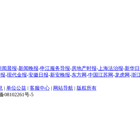
新闻晨报
-
新闻晚报
-
申江服务导报
-
房地产时报
-
上海法治报
-
新华日
制报
-
现代金报
-
安徽日报
-
新安晚报
-
东方网
-
中国江苏网
-
龙虎网
-
浙
息
|
单位公益
|
客服中心
|
网站导航
|
版权所有
CP备08102261号-5