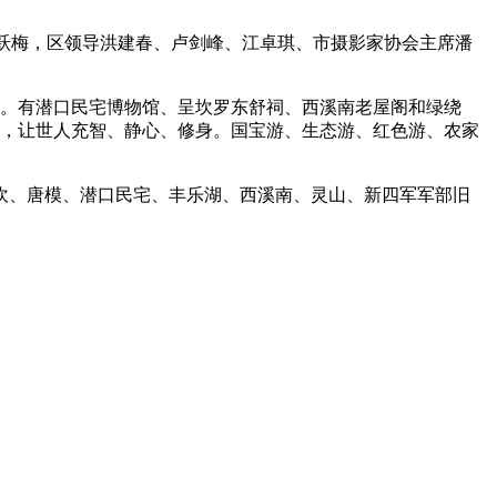
跃梅，区领导洪建春、卢剑峰、江卓琪、市摄影家协会主席潘
誉。有潜口民宅博物馆、呈坎罗东舒祠、西溪南老屋阁和绿绕
育，让世人充智、静心、修身。国宝游、生态游、红色游、农家
、唐模、潜口民宅、丰乐湖、西溪南、灵山、新四军军部旧