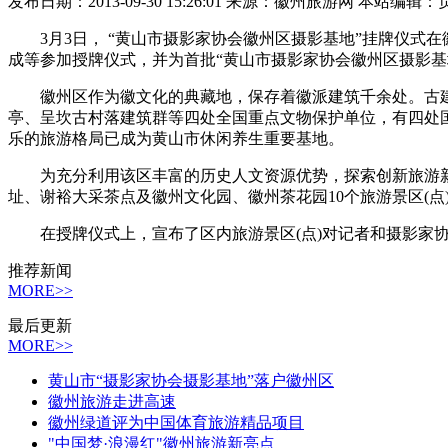
发布日期：2013-09-30 15:26:01 来源：徽州旅游网 本站编辑：
3月3日， “黄山市摄影家协会徽州区摄影基地”挂牌仪式
成等参加授牌仪式，并为首批“黄山市摄影家协会徽州区摄影基地
徽州区作为徽文化的典藏地，保存着徽派建筑千余处。古建三
亭、呈坎古村落建筑群等四处全国重点文物保护单位，有四处国
乐的旅游格局已成为黄山市休闲养生重要基地。
为充分利用该区丰富的历史人文资源优势，探索创新旅游新
址、谢裕大采茶点及徽州文化园、徽州茶花园10个旅游景区(
在授牌仪式上，宣布了区内旅游景区(点)对记者和摄影家协
推荐新闻
MORE>>
最后更新
MORE>>
黄山市“摄影家协会摄影基地”落户徽州区
徽州旅游走进高速
徽州绿道评为中国体育旅游精品项目
"中国梦·浪漫红"徽州旅游新亮点