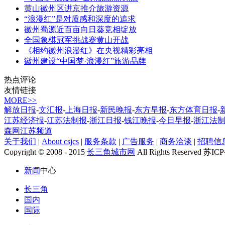
黄山徽州区进京推介旅游资源
“浪漫红”是对质感和深度的追求
徽州蜀源近百亩向日葵竞相绽放
全国象棋冠军挑战赛黄山开战
《相约徽州浪漫红》在央视精彩亮相
徽州建设“中国梦·浪漫红”旅游品牌
热点评论
友情链接
MORE>>
解放日报
-
文汇报
-
上海日报
-
新民晚报
-
东方早报
-
东方体育日报
-
江苏经济报
-
江苏法制报
-
浙江日报
-
钱江晚报
-
今日早报
-
浙江法
森网江苏频道
关于我们
|
About csjcs
|
服务条款
|
广告服务
|
商务洽谈
|
招聘信
Copyright © 2008 - 2015
长三角城市网
All Rights Reserved 苏I
新闻
中心
长三角
国内
国际