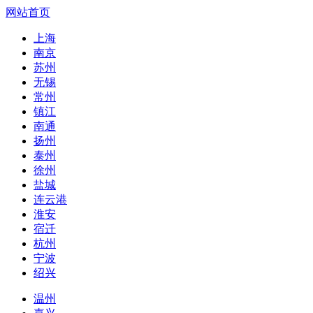
网站首页
上海
南京
苏州
无锡
常州
镇江
南通
扬州
泰州
徐州
盐城
连云港
淮安
宿迁
杭州
宁波
绍兴
温州