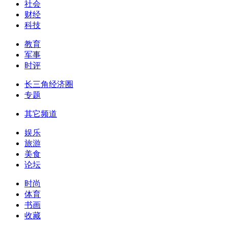
社会
财经
科技
教育
军事
时评
长三角经济圈
专题
其它频道
娱乐
旅游
美食
论坛
时尚
体育
书画
收藏