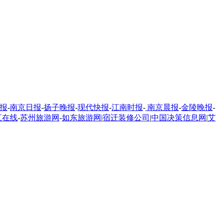
报
-
南京日报
-
扬子晚报
-
现代快报
-
江南时报
-
南京晨报
-
金陵晚报
-
江在线
-
苏州旅游网
-
如东旅游网
|
宿迁装修公司
|
中国决策信息网
|
艾