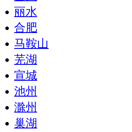
丽水
合肥
马鞍山
芜湖
宣城
池州
滁州
巢湖