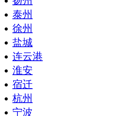
扬州
泰州
徐州
盐城
连云港
淮安
宿迁
杭州
宁波