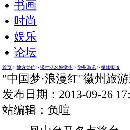
书画
时尚
娱乐
论坛
首页
>
地方宣传
>
慢生活名城徽州
>
徽州游讯
>
媒体报道
"中国梦·浪漫红"徽州旅
发布日期：2013-09-26 17
站编辑：负暄