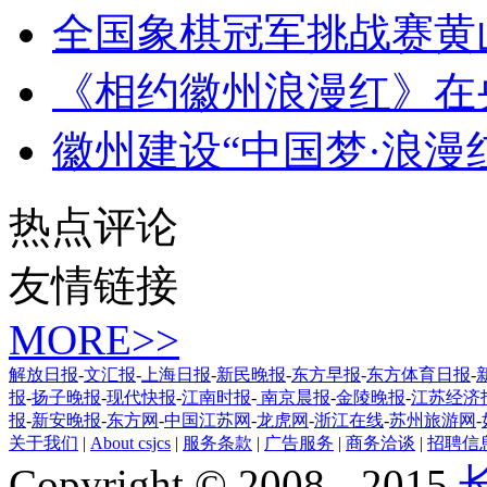
全国象棋冠军挑战赛黄
《相约徽州浪漫红》在
徽州建设“中国梦·浪漫
热点评论
友情链接
MORE>>
解放日报
-
文汇报
-
上海日报
-
新民晚报
-
东方早报
-
东方体育日报
-
报
-
扬子晚报
-
现代快报
-
江南时报
-
南京晨报
-
金陵晚报
-
江苏经济
报
-
新安晚报
-
东方网
-
中国江苏网
-
龙虎网
-
浙江在线
-
苏州旅游网
-
关于我们
|
About csjcs
|
服务条款
|
广告服务
|
商务洽谈
|
招聘信
Copyright © 2008 - 2015