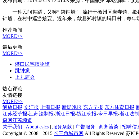
发布日期：2013-09-29 12:01:03 来源：中国徽州 本站编辑：负
一种民间舞蹈，又称“ 嬉钟馗”，流行于徽州区岩寺镇、歙
钟馗，在村中巡游嬉耍。近年来，歙县郑村镇的堨田村，每年
推荐新闻
MORE>>
最后更新
MORE>>
潜口民宅博物馆
跳钟馗
上九庙会
热点评论
友情链接
MORE>>
解放日报
-
文汇报
-
上海日报
-
新民晚报
-
东方早报
-
东方体育日报
-
江苏经济报
-
江苏法制报
-
浙江日报
-
钱江晚报
-
今日早报
-
浙江法
森网江苏频道
关于我们
|
About csjcs
|
服务条款
|
广告服务
|
商务洽谈
|
招聘信
Copyright © 2008 - 2015
长三角城市网
All Rights Reserved 苏I