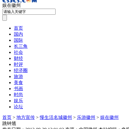
娱在徽州
首页
国内
国际
长三角
社会
财经
时评
经济圈
旅游
美食
书画
时尚
娱乐
论坛
首页
>
地方宣传
>
慢生活名城徽州
>
乐游徽州
>
娱在徽州
跳钟馗