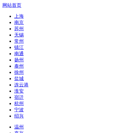
网站首页
上海
南京
苏州
无锡
常州
镇江
南通
扬州
泰州
徐州
盐城
连云港
淮安
宿迁
杭州
宁波
绍兴
温州