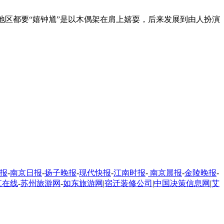
区都要“嬉钟馗”是以木偶架在肩上嬉耍，后来发展到由人扮演
报
-
南京日报
-
扬子晚报
-
现代快报
-
江南时报
-
南京晨报
-
金陵晚报
-
江在线
-
苏州旅游网
-
如东旅游网
|
宿迁装修公司
|
中国决策信息网
|
艾