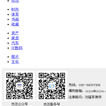
论坛
时尚
体育
书画
收藏
房产
家居
汽车
IT数码
图片
文化