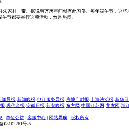
暄
县朱家村一带。据说明万历年间就有此习俗。每年端午节，这些地
端午节都要举行这项活动，煞是热闹。
新闻晨报
-
新闻晚报
-
申江服务导报
-
房地产时报
-
上海法治报
-
新华日
制报
-
现代金报
-
安徽日报
-
新安晚报
-
东方网
-
中国江苏网
-
龙虎网
-
浙
息
|
单位公益
|
客服中心
|
网站导航
|
版权所有
CP备08102261号-5