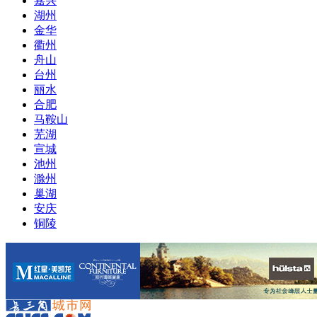
嘉兴
湖州
金华
衢州
舟山
台州
丽水
合肥
马鞍山
芜湖
宣城
池州
滁州
巢湖
安庆
铜陵