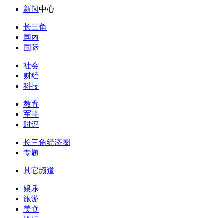
新闻
中心
长三角
国内
国际
社会
财经
科技
教育
军事
时评
长三角经济圈
专题
其它频道
娱乐
旅游
美食