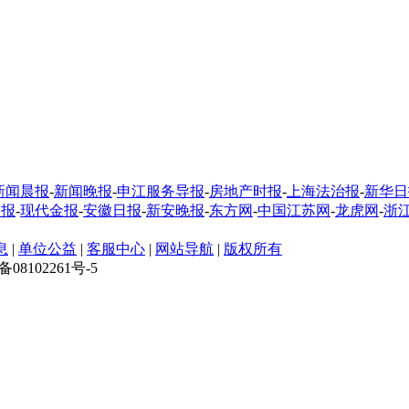
新闻晨报
-
新闻晚报
-
申江服务导报
-
房地产时报
-
上海法治报
-
新华日
制报
-
现代金报
-
安徽日报
-
新安晚报
-
东方网
-
中国江苏网
-
龙虎网
-
浙
息
|
单位公益
|
客服中心
|
网站导航
|
版权所有
CP备08102261号-5