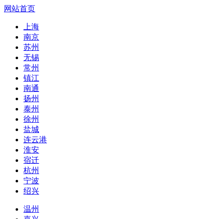
网站首页
上海
南京
苏州
无锡
常州
镇江
南通
扬州
泰州
徐州
盐城
连云港
淮安
宿迁
杭州
宁波
绍兴
温州