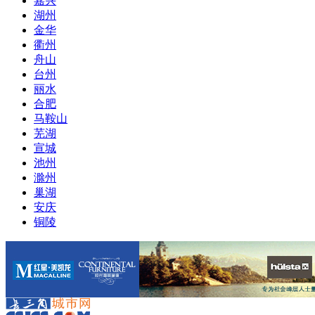
嘉兴
湖州
金华
衢州
舟山
台州
丽水
合肥
马鞍山
芜湖
宣城
池州
滁州
巢湖
安庆
铜陵