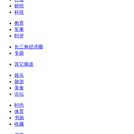
财经
科技
教育
军事
时评
长三角经济圈
专题
其它频道
娱乐
旅游
美食
论坛
时尚
体育
书画
收藏