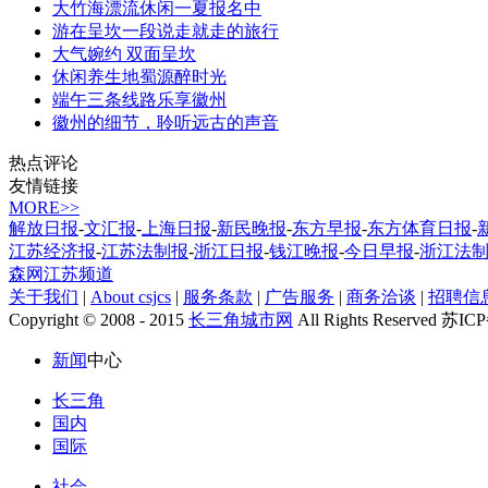
大竹海漂流休闲一夏报名中
游在呈坎一段说走就走的旅行
大气婉约 双面呈坎
休闲养生地蜀源醉时光
端午三条线路乐享徽州
徽州的细节，聆听远古的声音
热点评论
友情链接
MORE>>
解放日报
-
文汇报
-
上海日报
-
新民晚报
-
东方早报
-
东方体育日报
-
江苏经济报
-
江苏法制报
-
浙江日报
-
钱江晚报
-
今日早报
-
浙江法
森网江苏频道
关于我们
|
About csjcs
|
服务条款
|
广告服务
|
商务洽谈
|
招聘信
Copyright © 2008 - 2015
长三角城市网
All Rights Reserved 苏I
新闻
中心
长三角
国内
国际
社会