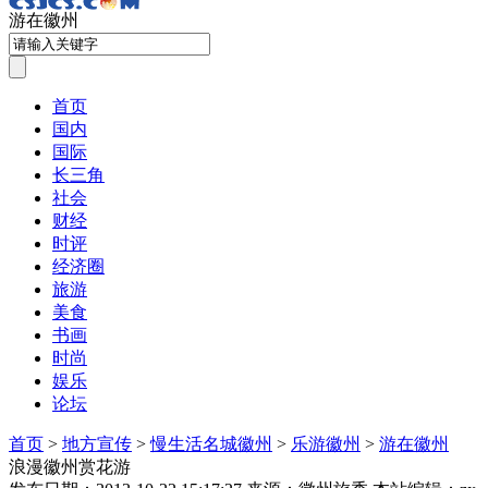
游在徽州
首页
国内
国际
长三角
社会
财经
时评
经济圈
旅游
美食
书画
时尚
娱乐
论坛
首页
>
地方宣传
>
慢生活名城徽州
>
乐游徽州
>
游在徽州
浪漫徽州赏花游