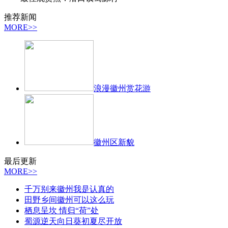
推荐新闻
MORE>>
浪漫徽州赏花游
徽州区新貌
最后更新
MORE>>
千万别来徽州我是认真的
田野乡间徽州可以这么玩
栖息呈坎 情归“荷”处
蜀源逆天向日葵初夏尽开放