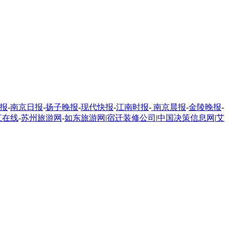
报
-
南京日报
-
扬子晚报
-
现代快报
-
江南时报
-
南京晨报
-
金陵晚报
-
江在线
-
苏州旅游网
-
如东旅游网
|
宿迁装修公司
|
中国决策信息网
|
艾