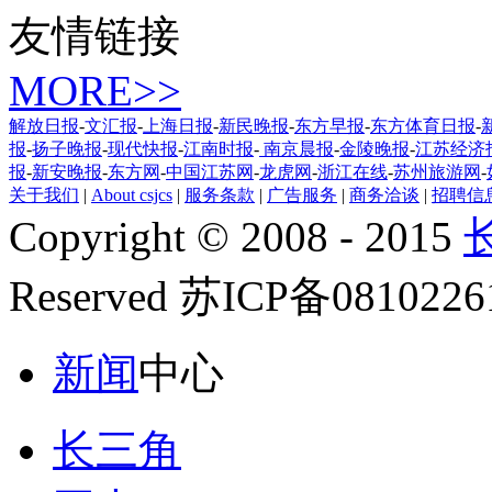
友情链接
MORE>>
解放日报
-
文汇报
-
上海日报
-
新民晚报
-
东方早报
-
东方体育日报
-
报
-
扬子晚报
-
现代快报
-
江南时报
-
南京晨报
-
金陵晚报
-
江苏经济
报
-
新安晚报
-
东方网
-
中国江苏网
-
龙虎网
-
浙江在线
-
苏州旅游网
-
关于我们
|
About csjcs
|
服务条款
|
广告服务
|
商务洽谈
|
招聘信
Copyright © 2008 - 2015
Reserved 苏ICP备081022
新闻
中心
长三角