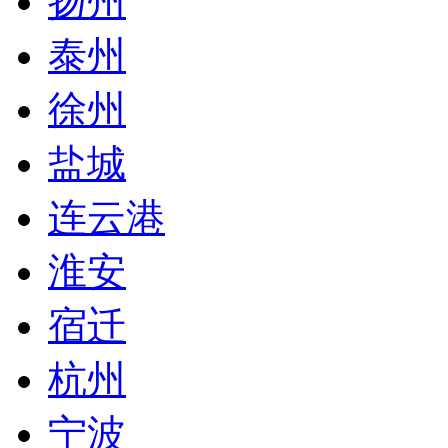
扬州
泰州
徐州
盐城
连云港
淮安
宿迁
杭州
宁波