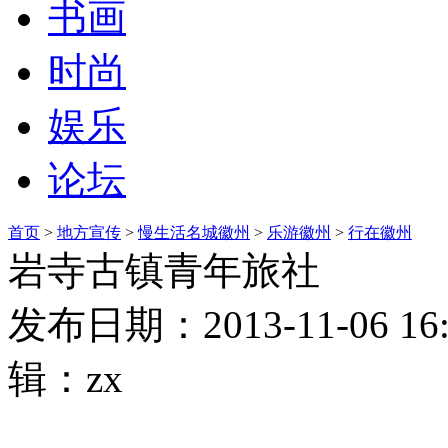
书画
时尚
娱乐
论坛
首页
>
地方宣传
>
慢生活名城徽州
>
乐游徽州
>
行在徽州
岩寺古镇青年旅社
发布日期：2013-11-06 
辑：zx