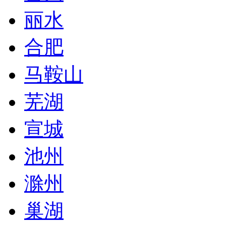
丽水
合肥
马鞍山
芜湖
宣城
池州
滁州
巢湖