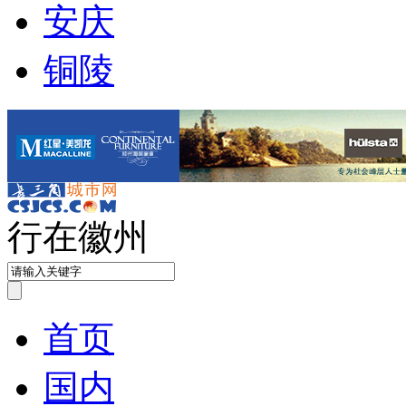
安庆
铜陵
行在徽州
首页
国内