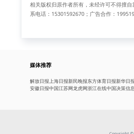
相关版权归原作者所有，未经许可不得擅自
系电话：15301592670；广告合作：199519
媒体推荐
解放日报
上海日报
新民晚报
东方体育日报
新华日
安徽日报
中国江苏网
龙虎网
浙江在线
中国决策信
Copyright