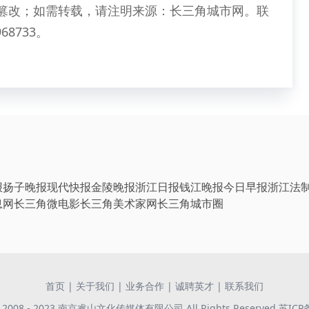
篡改；如需转载，请注明来源：长三角城市网。联
68733。
报
扬子晚报
现代快报
金陵晚报
浙江日报
钱江晚报
今日早报
浙江法
息网
长三角微电影
长三角美术家网
长三角城市圈
首页
|
关于我们
|
业务合作
|
诚聘英才
|
联系我们
 © 2008 - 2023 南京睿山文化传媒体有限公司 All Rights Reserved
苏ICP