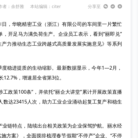
作者：余舒雅
本站编辑：citer
分享至
。”昨日，华晓精密工业（浙江）有限公司的车间里一片繁忙
单，开足马力满负荷生产。企业员工表示，看到“丽即兑”
质生产力推动生态工业跨越式高质量发展实施意见》等系列
季度稳进提质的生动缩影。最新数据显示，今年1—2月，
长12.7%，增速居全省第3位。
涉工政策100条”，并依托“丽企大讲堂”累计开展政策直播
人数达23415人次，助力工业企业涌动起复工复产和稳生
产业链特点，陆续出台相关政策为企业保驾护航。丽水经
实施方案》，全面摸排梳理春节假期“不停产”企业、“不停