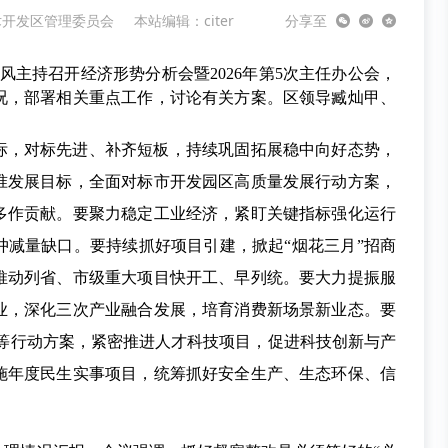
术开发区管理委员会
本站编辑：citer
分享至
风主持召开经济形势分析会暨2026年第5次主任办公会，
况，部署相关重点工作，讨论有关方案。区领导臧灿甲、
。
标，对标先进、补齐短板，持续巩固拓展稳中向好态势，
准发展目标，全面对标市开发园区高质量发展行动方案，
多作贡献。要聚力稳定工业经济，紧盯关键指标强化运行
冲减量缺口。要持续抓好项目引建，掀起“烟花三月”招商
推动列省、市级重大项目快开工、早列统。要大力提振服
业，深化三次产业融合发展，培育消费新场景新业态。要
+”等行动方案，紧密推进人才科技项目，促进科技创新与产
施年度民生实事项目，统筹抓好安全生产、生态环保、信