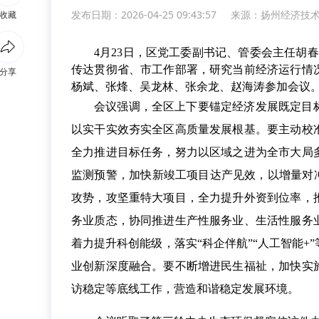
发布日期：2026-04-25 09:43:57
来源：
扬州经济技
收藏
4月23日，区党工委副书记、管委会主任胡春
传达贯彻省、市工作部署，研究当前经济运行情
分享
杨斌、张烽、吴龙林、张余龙、赵海涛参加会议
会议强调，全区上下要锚定经济发展既定目
以实干实效夯实全区高质量发展根基。要主动校
全力推进目标任务，努力以区域之进为全市大局
监测预警，加快新竣工项目达产见效，以增量对
攻势，攻坚重特大项目，全力提升外资到位率，
务业质态，协同推进生产性服务业、生活性服务
着力提升科创能级，落实“
科企伴航”“人工智能
业创新深度融合。要不断增进民生福祉，加快实
访稳定等底线工作，营造和谐稳定发展环境。