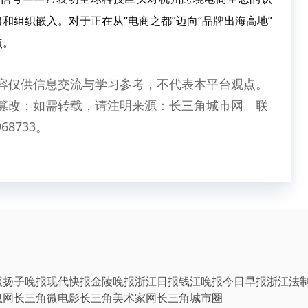
和组织嵌入。对于正在从“电商之都”迈向“品牌出海高地”
点。
容仅供信息交流与学习参考，不代表本平台观点。
篡改；如需转载，请注明来源：长三角城市网。联
68733。
报
扬子晚报
现代快报
金陵晚报
浙江日报
钱江晚报
今日早报
浙江法
息网
长三角微电影
长三角美术家网
长三角城市圈