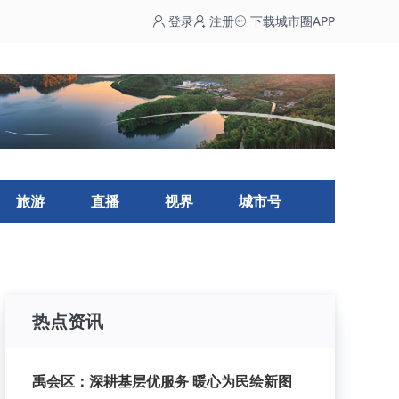
登录
注册
下载城市圈APP
旅游
直播
视界
城市号
热点资讯
禹会区：深耕基层优服务 暖心为民绘新图