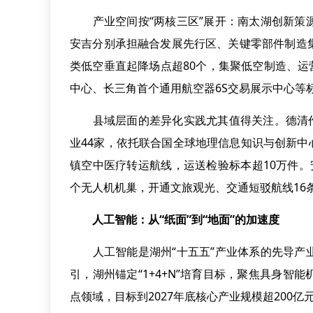
产业空间按“两核三区”展开：南太湖创新策源
安吉分别承担融合发展先行区、关键零部件制造
类低空垂直起降场点超80个，集聚低空制造、运营
中心、长三角首个通用航空器6S交易展示中心等
县域层面的差异化实践尤其值得关注。德清作为
业44家，依托联合国全球地理信息知识与创新中
镇空中医疗转运航线，运送检验标本超10万件。安
个无人机机巢，开通文旅观光、交通短驳航线16条
人工智能：从“纸面”到“地面”的加速度
人工智能是湖州“十五五”产业体系的先导产业
引，湖州锚定“1+4+N”培育目标，聚焦具身
点领域，目标到2027年底核心产业规模超200亿元