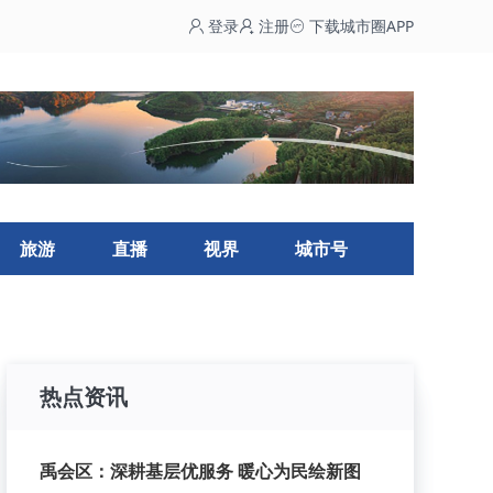
登录
注册
下载城市圈APP
旅游
直播
视界
城市号
热点资讯
禹会区：深耕基层优服务 暖心为民绘新图