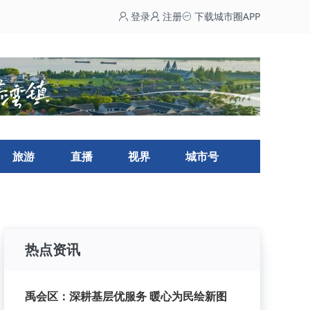
登录
注册
下载城市圈APP
旅游
直播
视界
城市号
热点资讯
禹会区：深耕基层优服务 暖心为民绘新图