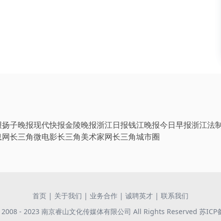
报
扬子晚报
现代快报
金陵晚报
浙江日报
钱江晚报
今日早报
浙江法
息网
长三角微电影
长三角美术家网
长三角城市圈
首页
|
关于我们
|
业务合作
|
诚聘英才
|
联系我们
 © 2008 - 2023 南京睿山文化传媒体有限公司 All Rights Reserved
苏ICP