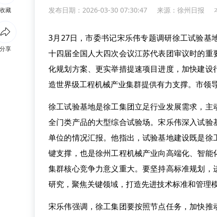
发布日期：2026-03-30 07:30:47
来源：
徐州日报
收藏
3月27日，市委书记宋乐伟专题调研徐工试验
分享
十四届全国人大四次会议江苏代表团审议时的重
化规划方案、更实举措提速项目进度，加快建设
造世界级工程机械产业集群提供有力支撑。市领
徐工试验基地是徐工集团立足行业发展需求，主
全门类产品的大型综合试验场。宋乐伟深入试验
单位的情况汇报。他指出，试验基地建设既是徐
键支撑，也是徐州工程机械产业向高端化、智能
集群核心竞争力意义重大。要坚持高标准规划，
研究，聚焦关键领域，打造先进技术标准和管理
宋乐伟强调，徐工集团要按照节点任务，加快推