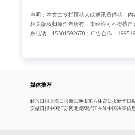
声明：本文由专栏撰稿人或通讯员供稿，内
相关版权归原作者所有，未经许可不得擅自
系电话：15301592670；广告合作：199519
媒体推荐
解放日报
上海日报
新民晚报
东方体育日报
新华日
安徽日报
中国江苏网
龙虎网
浙江在线
中国决策信