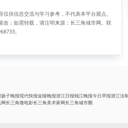
容仅供信息交流与学习参考，不代表本平台观点。
篡改；如需转载，请注明来源：长三角城市网。联
68733。
报
扬子晚报
现代快报
金陵晚报
浙江日报
钱江晚报
今日早报
浙江法
息网
长三角微电影
长三角美术家网
长三角城市圈