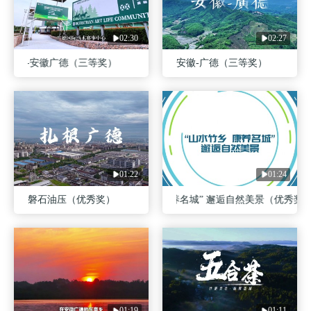
02:30
02:27
名城-安徽广德（三等奖）
安徽-广德（三等奖）
01:22
01:24
磐石油压（优秀奖）
“山水竹乡 康养名城” 邂逅自然美景（优秀奖）
01:19
01:11