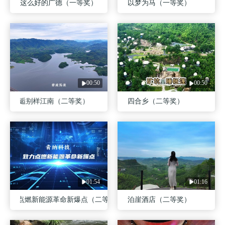
这么好的广德（一等奖）
以梦为马（一等奖）
00:50
00:50
德 邂逅别样江南（二等奖）
四合乡（二等奖）
01:54
01:16
 致力点燃新能源革命新爆点（二等奖）
泊崖酒店（二等奖）