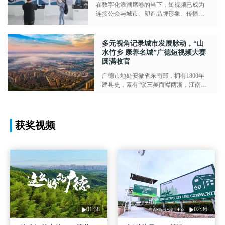
在数字化浪潮席卷的当下，短视频已成为
连接公众与城市、塑造品牌形象、传播文
化魅力的核心媒介。...
多元视角记录城市发展脉动，“山
水竹乡 康养名城”广德短视频大赛
圆满收官
广德市地处安徽省东南部，拥有1800年
建县史，素有“锁三吴而襟两浙，江南雄
郡”之美誉。...
获奖视频
01:38
02:36