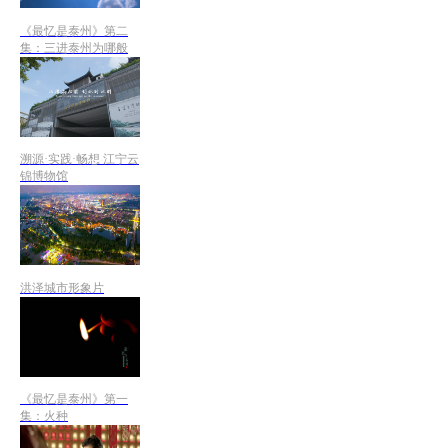
《最忆是泰州》第二
集：三进泰州为哪般
溯源·实践·畅想 江宁云
锦博物馆
洪泽城市形象片
《最忆是泰州》第一
集：火种