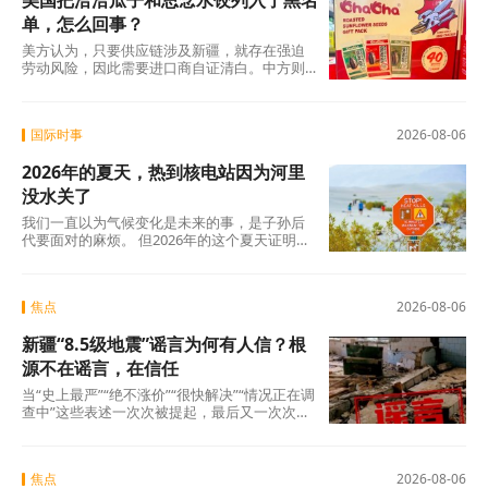
美国把洽洽瓜子和思念水饺列入了黑名
单，怎么回事？
美方认为，只要供应链涉及新疆，就存在强迫
劳动风险，因此需要进口商自证清白。中方则
认为，强迫劳动的指控毫无事实依据，UFLPA
本质上是单边制裁和经济胁迫工具。
国际时事
2026-08-06
2026年的夏天，热到核电站因为河里
没水关了
我们一直以为气候变化是未来的事，是子孙后
代要面对的麻烦。 但2026年的这个夏天证明：
未来已经来了。在意大利，一个木匠死在屋顶
上。在匈牙利，一条大河干到见底。在西班
牙，32万人跑在火前面。在韩国，一个年轻人
焦点
2026-08-06
说室外没法待了。
新疆“8.5级地震”谣言为何有人信？根
源不在谣言，在信任
当“史上最严”“绝不涨价”“很快解决”“情况正在调
查中”这些表述一次次被提起，最后又一次次悄
无声息地烂尾时，公众心里那杆秤，早就歪
了。
焦点
2026-08-06