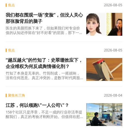
焦点
2026-08-05
我们都在围观一场“变脸”，但没人关心
那张脸背后的脑子
医生的美颜照换下来了，但如果我们对专业价
值的认知还停留在“好不好看”的层面，那下一
场“变脸闹剧”随时会在另一个科室、另一个行
焦点
2026-08-05
“越压越火”的竹知了：史翠珊效应下，
企业维权为何反成舆情催化剂？
竹知了本身是无辜的。竹筒削成，一摇就响，
没有任何恶意。真正冲突的，是数字时代两股
强大的浪潮：一边是法律赋予的名誉权、肖像
权保护，另
聚焦长三角
2026-08-04
江苏，何以领跑\"一人公司\"？
158个社区只是序章，不足一成的行业存活率提
醒我们，真正的考验才刚刚开始。但值得欣慰
的是，当许多地方还在观望时，江苏已经完成
了从“0