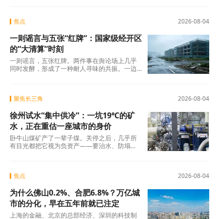
焦点
2026-08-04
一则谣言与五张“红牌”：国家级经开区
的“大清算”时刻
一则谣言，五张红牌。两件事在舆论场上几乎
同时发酵，形成了一种耐人寻味的共振。一边
是旧模式在新规则下的欲望投射与焦虑，另一
边是国
聚焦长三角
2026-08-04
徐州试水“集中供冷”：一坑19℃的矿
水，正在重估一座城市的身价
卧牛山煤矿产了一辈子煤。关停之后，几乎所
有目光都把它视为负资产——要治水、防塌
陷、年年投入生态修复。十几年过去，那坑
19℃的积
焦点
2026-08-04
为什么佛山0.2%、合肥6.8%？万亿城
市的分化，早在五年前就已注定
上海的金融、北京的总部经济、深圳的科技制