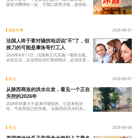
跟促消费绑在一起，可我口袋里没钱，放假有
什么用？这个直觉不是没道理。2026年上半
年，全国居民人均可支配收入实际增长4.2%，
确实在涨，但涨得不算快。一个人每月还完房
贷、交完孩子学费，剩下的钱得精打细算，你
让他休五天假出去旅游，他宁可在家躺着。
国际时事
2026-08-07
法国人终于要对骚扰电话说“不”了，但
挨刀的可能是摩洛哥打工人
2026年8月11日，法国将正式实施一项新法规。
从此往后，企业想给你打推销电话，必须先拿
到你的明确同意。这个看似简单的规则变动，
背后是法国人数十年来积攒的怨气。大约四分
之三的法国人每周至少接到一个营销电话，消
焦点
2026-08-07
费者协会UFC-Que Choisir的调查更扎心：97%
的法国人对推销电话感到“厌烦”，超过三分之一
从陕西商洛的洪水出发，看见一个正在
的人说每天都会在手机上接到此类电话。可以
说，全法国几乎找不到一个没被骚扰电话烦过
失控的2026年
的人。
2026年的夏天不是来吓唬你的。它是来告诉
你，气候系统已经失衡。 从陕西的洪水到东北
的蒸笼夜，从沙漠融冰到韩国42℃，这些不是
孤立的新闻碎片，这是一张完整的地球体检报
告单。
焦点
2026-08-06