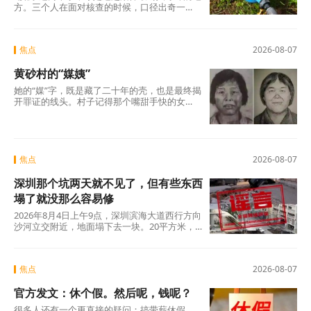
方。三个人在面对核查的时候，口径出奇一
致，仿佛只要说出这两个字，一切就顺理成章
了：不是我贪，是历来如此；不是我坏，是大
家都这么干。但仔细想想，什么是“惯例”？未经
焦点
2026-08-07
议事程序、没有政策依据，仅凭几个人私下商
议定下的“土规矩”，根本算不上合法惯例，只是
黄砂村的“媒姨”
自欺欺人的“潜规则”。三人分工明确——每人负
责两根水管，各自收费、各自截留、余款入账
她的“媒”字，既是藏了二十年的壳，也是最终揭
——分明是精心设计的利益勾兑，哪里有什
开罪证的线头。村子记得那个嘴甜手快的女
么“历来如此”的“惯例”?
人。那些孩子记得吗?有的记得，有的不记得。
但那些找了孩子二十年的父母，每一个都记得
清清楚楚——他们记得那个名字，记得那张
脸，更记得那个“媒”字底下，被偷走的一整个童
年。
焦点
2026-08-07
深圳那个坑两天就不见了，但有些东西
塌了就没那么容易修
2026年8月4日上午9点，深圳滨海大道西行方向
沙河立交附近，地面塌下去一块。20平方米，
没人伤亡，没有车辆翻覆。真正值得追问的不
是“为什么有谣言”，而是“为什么辟谣越来越像
是白费力气”。
焦点
2026-08-07
官方发文：休个假。然后呢，钱呢？
很多人还有一个更直接的疑问：搞带薪休假，