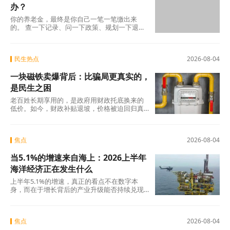
办？
你的养老金，最终是你自己一笔一笔缴出来
的。 查一下记录、问一下政策、规划一下退休
地，纸质凭证该留的留好——这些事花不了多
少时
民生热点
2026-08-04
一块磁铁卖爆背后：比骗局更真实的，
是民生之困
老百姓长期享用的，是政府用财政托底换来的
低价。如今，财政补贴退坡，价格被迫回归真
实成本。
焦点
2026-08-04
当5.1%的增速来自海上：2026上半年
海洋经济正在发生什么
上半年5.1%的增速，真正的看点不在数字本
身，而在于增长背后的产业升级能否持续兑现
——船舶和海工装备的高端化、生物医药的临
床突破
焦点
2026-08-04