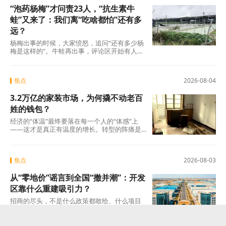
“泡药杨梅”才问责23人，“抗生素牛
蛙”又来了：我们离“吃啥都怕”还有多
远？
杨梅出事的时候，大家愤怒，追问“还有多少杨
梅是这样的”。牛蛙再出事，评论区开始有人
说：“又来了，这次是什么?”这种从愤怒到麻木
的转
焦点
2026-08-04
3.2万亿的家装市场，为何撬不动老百
姓的钱包？
经济的“体温”最终要落在每一个人的“体感”上
——这才是真正有温度的增长。转型的阵痛是
真实的，但如果因为阵痛就否定未来的可能
焦点
2026-08-03
从“零地价”谣言到全国“撤并潮”：开发
区靠什么重建吸引力？
招商的尽头，不是什么政策都敢给、什么项目
都敢接的蛮力，而是“不可替代”这四个字。当一
个开发区成为产业链上谁也绕不开的那个节点