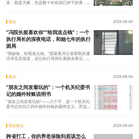
造，那是天赋，也是数十年前就已种下的果，
不在此列。真正值得审视的，是过去五年间那
些主动或
焦点
2026-08-04
“冯院长挺喜欢你”“给我送点钱”：一个
执行局长的深夜电话，和她七年的执行
困局
“我缺钱，给我送点钱。”据新黄河记者获取的通
话录音及报道，这位执行局局长索贿未果后，
转而夸武丽娜“长得漂亮”，随即说出了一句让她
焦点
2026-08-04
“朋友之间发着玩的”：一个机关纪委书
记的婚外转账说明书
“朋友之间发着玩的”——六个字，是一个机关纪
委书记对自己四年婚外转账的最终定义。而这
份“说明书”，正在被法律、纪律和公众舆论
民生热点
2026-08-04
跨省打工，你的养老保险到底该怎么