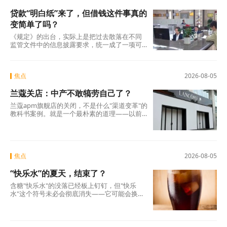
贷款“明白纸”来了，但借钱这件事真的
变简单了吗？
《规定》的出台，实际上是把过去散落在不同
监管文件中的信息披露要求，统一成了一项可
操作的硬制度。它覆盖范围极广，不仅适用于
商业银行、消费金融公司、汽车金融公司、信
托公司、小贷公司等各类放贷机构，也将营销
焦点
2026-08-05
获客、担保增信等领域的第三方合作机构统一
纳入。核心要求只有一条：所有放贷机构，必
兰蔻关店：中产不敢犒劳自己了？
须在你借钱之前，把全部费用列在一张表上，
算清年化综合成本，让你签字确认。 这张表，
兰蔻apm旗舰店的关闭，不是什么"渠道变革"的
业内称之为贷款“明白纸”。
教科书案例。就是一个最朴素的道理——以前
买得起、愿意买的那批人，现在不敢买了。
焦点
2026-08-05
“快乐水”的夏天，结束了？
含糖"快乐水"的没落已经板上钉钉，但"快乐
水"这个符号未必会彻底消失——它可能会换一
副面孔，换一种配方，换一个讲故事的方式，
重新出现