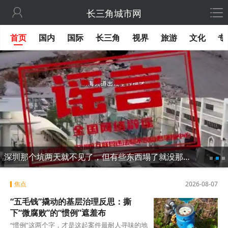

长三角城市网
首页
国内
国际
长三角
视界
旅游
文化
专
深圳那个坑两天就不见了，但有些东西塌了就没那么容易修
焦点
2026-08-07
“五毛钱”撬动的基层治理反思：撕
下“微腐败”的“惯例”遮羞布
“惯例”这两个字，才是这起案件最耐人寻味的地