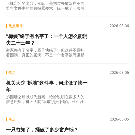
《规定》的出台，实际上是把过去散落在不同
监管文件中的信息披露要求，统一成了一项可
操作的硬制度。它覆盖范围极广，不仅适用于
商业银行、消费金融公司、汽车金融公司、信
托公司、小贷公司等各类放贷机构，也将营销
焦点事件
2026-08-06
获客、担保增信等领域的第三方合作机构统一
纳入。核心要求只有一条：所有放贷机构，必
“梅姨”终于有名字了：一个人怎么能消
须在你借钱之前，把全部费用列在一张表上，
算清年化综合成本，让你签字确认。 这张表，
失二十三年？
业内称之为贷款“明白纸”。
谢家梅有了名字，案子快结了，但这并不意味
着圆满。真正的圆满，不是一个名字被写进起
诉书，而是不再有下一个孩子被拐走，不再有
下一个父亲贴二十年的寻人启事，不再有下一
个年轻人在成年后被告知：你的人生是被买卖
焦点
2026-08-06
过的。
机关大院“拆墙”这件事，河北做了快十
年
拆围墙之所以成为新闻，恰恰说明在很多人的
潜意识里，机关大院“本该”是封闭的。长久以
来，机关大院高墙深锁，门卫把守，闲人免
进。停车位再多，那是给工作人员留的；厕所
再干净，那是内部使用的。这种“内外有别”的格
焦点
2026-08-05
局，本身就是一种无声的宣示。这里是“机关”，
是办公的地方，和普通人关系不大。
一只竹知了，捅破了多少窗户纸？