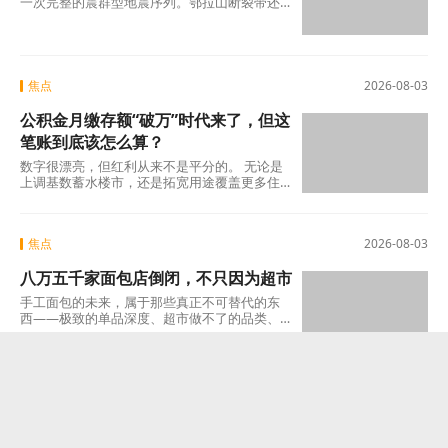
一次完整的震群型地震序列。鄂拉山断裂带还
在释放能量，没有人知道下一次晃动什么时候
来
焦点
2026-08-03
公积金月缴存额“破万”时代来了，但这
笔账到底该怎么算？
数字很漂亮，但红利从来不是平分的。 无论是
上调基数蓄水楼市，还是拓宽用途覆盖更多住
房需求，抑或是把灵活就业人员纳入制度，政
策的大
焦点
2026-08-03
八万五千家面包店倒闭，不只因为超市
手工面包的未来，属于那些真正不可替代的东
西——极致的单品深度、超市做不了的品类、
无法被冷冻面团复制的口感。 如果你的产品在
焦点
2026-08-03
停职、刑侦之后，河南\"三支一扶\"作