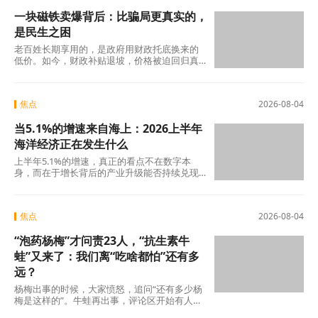
一块磁铁卖爆背后：比骗局更真实的，
是民生之困
老百姓长期享用的，是政府用财政托底换来的
低价。如今，财政补贴退坡，价格被迫回归真
实成本。
焦点
2026-08-04
当5.1%的增速来自海上：2026上半年
海洋经济正在发生什么
上半年5.1%的增速，真正的看点不在数字本
身，而在于增长背后的产业升级能否持续兑现
——船舶和海工装备的高端化、生物医药的临
床突破
焦点
2026-08-04
“泡药杨梅”才问责23人，“抗生素牛
蛙”又来了：我们离“吃啥都怕”还有多
远？
杨梅出事的时候，大家愤怒，追问“还有多少杨
梅是这样的”。牛蛙再出事，评论区开始有人
说：“又来了，这次是什么?”这种从愤怒到麻木