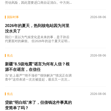
劳动风险，因此需要进口商自证清白。中方则
认为，强迫劳动的指控毫无事实依据，UFLPA
本质上是单边制裁和经济胁迫工具。
国际时事
2026-08-06
2026年的夏天，热到核电站因为河里
没水关了
我们一直以为气候变化是未来的事，是子孙后
代要面对的麻烦。 但2026年的这个夏天证明：
未来已经来了。在意大利，一个木匠死在屋顶
上。在匈牙利，一条大河干到见底。在西班
牙，32万人跑在火前面。在韩国，一个年轻人
焦点
2026-08-06
说室外没法待了。
新疆“8.5级地震”谣言为何有人信？根
源不在谣言，在信任
当“史上最严”“绝不涨价”“很快解决”“情况正在调
查中”这些表述一次次被提起，最后又一次次悄
无声息地烂尾时，公众心里那杆秤，早就歪
了。
焦点
2026-08-06
贷款“明白纸”来了，但借钱这件事真的
变简单了吗？