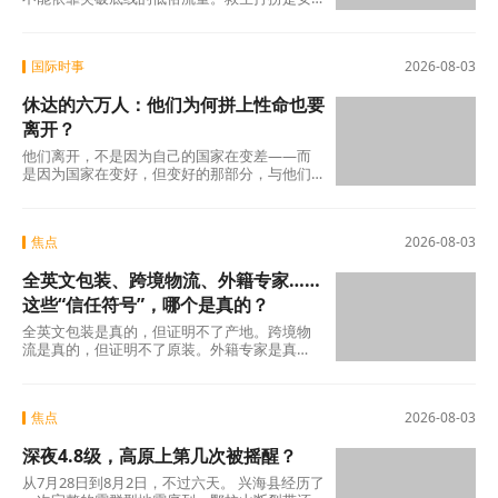
全的最后一道防线，救援的本事再大，都不如
把功夫
国际时事
2026-08-03
休达的六万人：他们为何拼上性命也要
离开？
他们离开，不是因为自己的国家在变差——而
是因为国家在变好，但变好的那部分，与他们
无关。
焦点
2026-08-03
全英文包装、跨境物流、外籍专家……
这些“信任符号”，哪个是真的？
全英文包装是真的，但证明不了产地。跨境物
流是真的，但证明不了原装。外籍专家是真
人，但说的每句话全是假的。你付的那320元是
真的。
焦点
2026-08-03
深夜4.8级，高原上第几次被摇醒？
从7月28日到8月2日，不过六天。 兴海县经历了