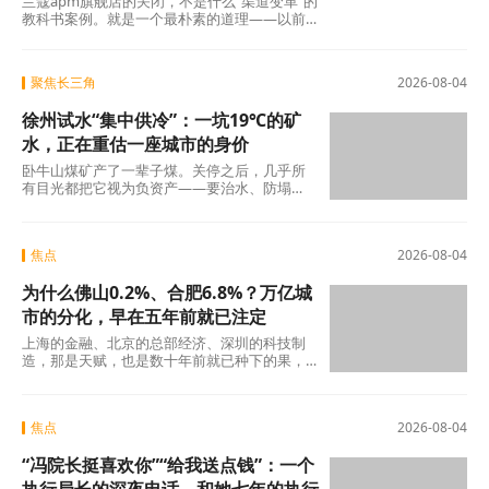
兰蔻apm旗舰店的关闭，不是什么"渠道变革"的
教科书案例。就是一个最朴素的道理——以前
买得起、愿意买的那批人，现在不敢买了。
聚焦长三角
2026-08-04
徐州试水“集中供冷”：一坑19℃的矿
水，正在重估一座城市的身价
卧牛山煤矿产了一辈子煤。关停之后，几乎所
有目光都把它视为负资产——要治水、防塌
陷、年年投入生态修复。十几年过去，那坑
19℃的积
焦点
2026-08-04
为什么佛山0.2%、合肥6.8%？万亿城
市的分化，早在五年前就已注定
上海的金融、北京的总部经济、深圳的科技制
造，那是天赋，也是数十年前就已种下的果，
不在此列。真正值得审视的，是过去五年间那
些主动或
焦点
2026-08-04
“冯院长挺喜欢你”“给我送点钱”：一个