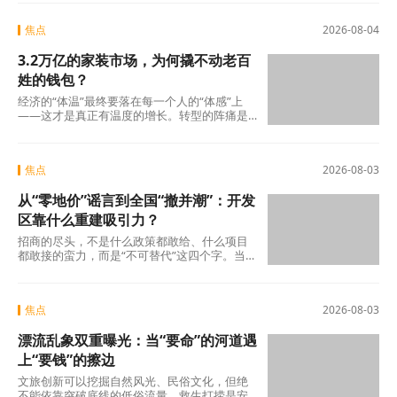
的转
焦点
2026-08-04
3.2万亿的家装市场，为何撬不动老百
姓的钱包？
经济的“体温”最终要落在每一个人的“体感”上
——这才是真正有温度的增长。转型的阵痛是
真实的，但如果因为阵痛就否定未来的可能
焦点
2026-08-03
从“零地价”谣言到全国“撤并潮”：开发
区靠什么重建吸引力？
招商的尽头，不是什么政策都敢给、什么项目
都敢接的蛮力，而是“不可替代”这四个字。当一
个开发区成为产业链上谁也绕不开的那个节点
焦点
2026-08-03
漂流乱象双重曝光：当“要命”的河道遇
上“要钱”的擦边
文旅创新可以挖掘自然风光、民俗文化，但绝
不能依靠突破底线的低俗流量。救生打捞是安