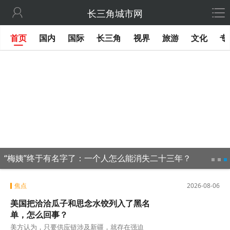

长三角城市网
首页
国内
国际
长三角
视界
旅游
文化
专
“梅姨”终于有名字了：一个人怎么能消失二十三年？
焦点
2026-08-06
美国把洽洽瓜子和思念水饺列入了黑名
单，怎么回事？
美方认为，只要供应链涉及新疆，就存在强迫