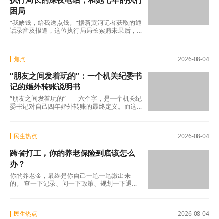
执行局长的深夜电话，和她七年的执行
困局
“我缺钱，给我送点钱。”据新黄河记者获取的通
话录音及报道，这位执行局局长索贿未果后，
转而夸武丽娜“长得漂亮”，随即说出了一句让她
焦点
2026-08-04
“朋友之间发着玩的”：一个机关纪委书
记的婚外转账说明书
“朋友之间发着玩的”——六个字，是一个机关纪
委书记对自己四年婚外转账的最终定义。而这
份“说明书”，正在被法律、纪律和公众舆论
民生热点
2026-08-04
跨省打工，你的养老保险到底该怎么
办？
你的养老金，最终是你自己一笔一笔缴出来
的。 查一下记录、问一下政策、规划一下退休
地，纸质凭证该留的留好——这些事花不了多
少时
民生热点
2026-08-04