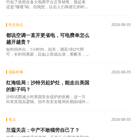
竹知了依然在各大电商平台正常销售，摇起来
还是“嘎嘎”响。但我想，以后人们再摇它的时
候，心里或许会多一分掂量。不是害怕被投
诉，而是会多问自己一句：我摇出的这声“哇”，
到底是在怀念童年，还是在消费一个我不曾谋
民生热点
2026-08-05
面的人？
都说空调一直开更省电，可电费单怎么
越开越贵？
短时间外出，1小时内，别关，调高1到2℃即
可；长时间离家，比如上班或出游，果断关，
回家再重新开机。这个答案也许不够“爽快”，没
有“一直开着就行”那么简单粗暴，但它更接近真
实世界的复杂面貌。省电从来没有“一劳永逸”的
国际时事
2026-08-05
捷径。它需要我们理解设备的工作原理，理解
基本的物理规律，更重要的是，抵抗住“找一个
红海组局：沙特另起炉灶，能走出美国
简单答案就撒手不管”的心理惯性。
的影子吗？
沙特试图减少对美国安全庇护的依赖，这一方
向有其现实逻辑。但中东安全格局长期由域外
大国博弈、代理人冲突与地区内部裂痕共同塑
造，并非任何单一国家可以独自重构。 红海联
盟的成立，是沙特在这盘大棋上落下的重要一
焦点
2026-08-05
子，但远非终局。
兰蔻关店：中产不敢犒劳自己了？