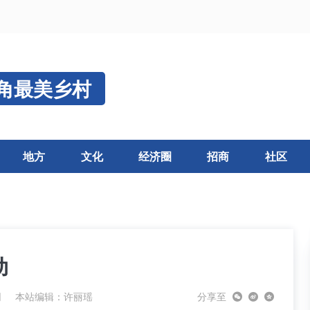
角最美乡村
地方
文化
经济圈
招商
社区
动
网
本站编辑：许丽瑶
分享至