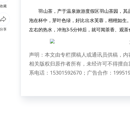
收藏
羽山茶，产于温泉旅游度假区羽山茶园，其品
泡在杯中，芽叶色绿，好比出水芙蓉，栩栩如生。
左右的热水，冲泡3-5分钟后，就可闻茶香、观
分享
声明：本文由专栏撰稿人或通讯员供稿，内
相关版权归原作者所有，未经许可不得擅自
系电话：15301592670；广告合作：199519